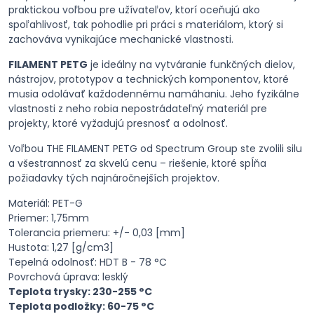
praktickou voľbou pre užívateľov, ktorí oceňujú ako
spoľahlivosť, tak pohodlie pri práci s materiálom, ktorý si
zachováva vynikajúce mechanické vlastnosti.
FILAMENT PETG
je ideálny na vytváranie funkčných dielov,
nástrojov, prototypov a technických komponentov, ktoré
musia odolávať každodennému namáhaniu. Jeho fyzikálne
vlastnosti z neho robia nepostrádateľný materiál pre
projekty, ktoré vyžadujú presnosť a odolnosť.
Voľbou THE FILAMENT PETG od Spectrum Group ste zvolili silu
a všestrannosť za skvelú cenu – riešenie, ktoré spĺňa
požiadavky tých najnáročnejších projektov.
Materiál: PET-G
Priemer: 1,75mm
Tolerancia priemeru: +/- 0,03 [mm]
Hustota: 1,27 [g/cm3]
Tepelná odolnosť: HDT B - 78 °C
Povrchová úprava: lesklý
Teplota trysky: 230-255 °C
Teplota podložky: 60-75 °C