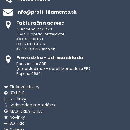
info​@profi-filaments​.sk
Fakturačná adresa
Allendeho 2735/24
059 51 Poprad-Matejovce
IČO: 51 993 821
DIČ: 2120856716
IČ DPH: SK2120856716
Prevádzka - adresa skladu
Partizánska 3811
(areál Jadimex - oproti Mercedesu PP)
Poprad 05801
Tlačové struny
3D HELP
STL linky
Sprievodca materiálmi
MASTERBATCHES
Novinky
3D Tlač
Galéria