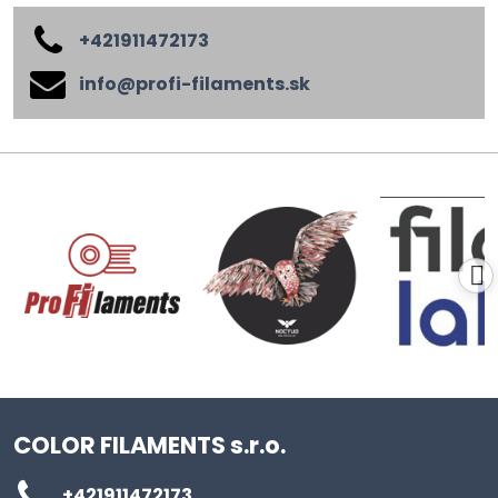
+421911472173
info​@profi-filaments​.sk
COLOR FILAMENTS s.r.o.
+421911472173