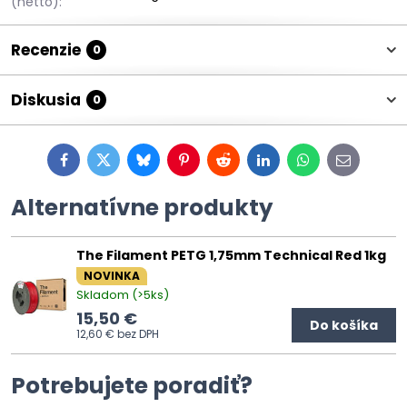
(netto):
Recenzie
0
Diskusia
0
Facebook
Twitter
Bluesky
Pinterest
Reddit
LinkedIn
WhatsApp
E-
mail
Alternatívne produkty
The Filament PETG 1,75mm Technical Red 1kg
NOVINKA
Skladom (>5ks)
15,50 €
Do košíka
12,60 €
bez DPH
Potrebujete poradiť?