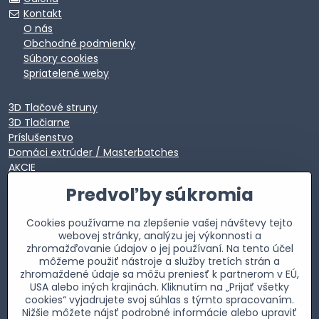
Kontakt
O nás
Obchodné podmienky
Súbory cookies
Spriatelené weby
3D Tlačové struny
3D Tlačiarne
Príslušenstvo
Domáci extrúder / Masterbatches
AKCIE
EXTRA VÝPREDAJ
Predvoľby súkromia
Cookies používame na zlepšenie vašej návštevy tejto
webovej stránky, analýzu jej výkonnosti a
zhromažďovanie údajov o jej používaní. Na tento účel
môžeme použiť nástroje a služby tretích strán a
zhromaždené údaje sa môžu preniesť k partnerom v EÚ,
USA alebo iných krajinách. Kliknutím na „Prijať všetky
cookies“ vyjadrujete svoj súhlas s týmto spracovaním.
Nižšie môžete nájsť podrobné informácie alebo upraviť