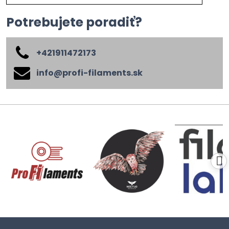
Potrebujete poradiť?
+421911472173
info​@profi-filaments​.sk