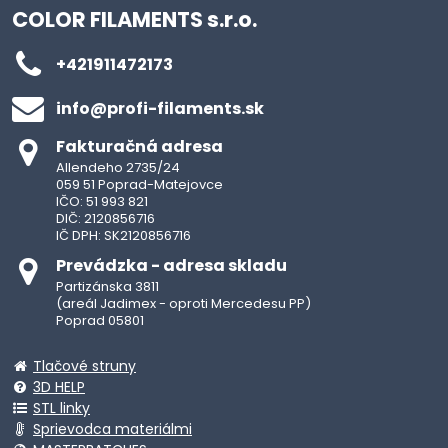
COLOR FILAMENTS s.r.o.
+421911472173
info​@profi-filaments​.sk
Fakturačná adresa
Allendeho 2735/24
059 51 Poprad-Matejovce
IČO: 51 993 821
DIČ: 2120856716
IČ DPH: SK2120856716
Prevádzka - adresa skladu
Partizánska 3811
(areál Jadimex - oproti Mercedesu PP)
Poprad 05801
Tlačové struny
3D HELP
STL linky
Sprievodca materiálmi