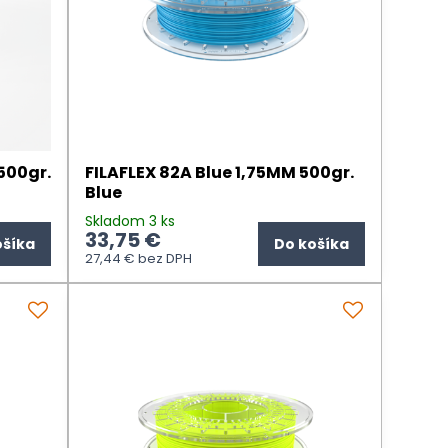
500gr.
FILAFLEX 82A Blue 1,75MM 500gr.
Blue
Skladom 3 ks
33,75 €
ošíka
Do košíka
27,44 €
bez DPH