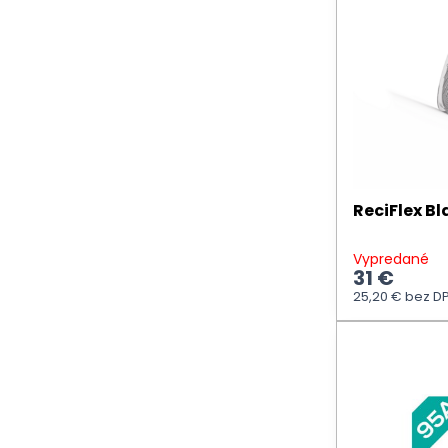
ReciFlex Bl
Vypredané
31 €
25,20 €
bez D