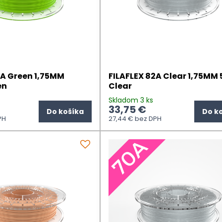
2A Green 1,75MM
FILAFLEX 82A Clear 1,75MM 
en
Clear
Skladom 3 ks
33,75 €
Do košíka
Do k
PH
27,44 €
bez DPH