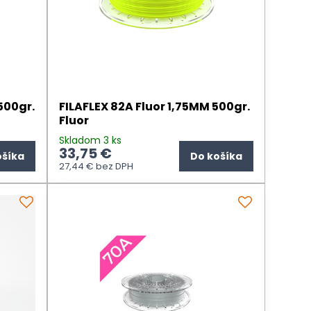
500gr.
FILAFLEX 82A Fluor 1,75MM 500gr.
Fluor
Skladom 3 ks
33,75 €
ošíka
Do košíka
27,44 €
bez DPH