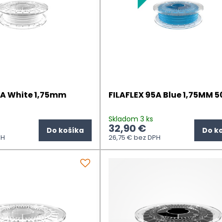
5A White 1,75mm
FILAFLEX 95A Blue 1,75MM 5
Skladom 3 ks
32,90 €
Do košíka
Do k
PH
26,75 €
bez DPH