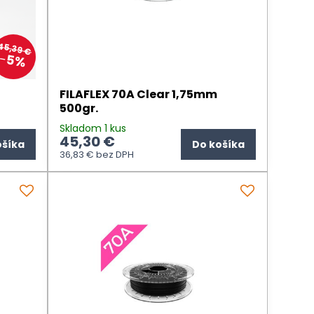
45,39 €
5%
FILAFLEX 70A Clear 1,75mm
500gr.
Skladom 1 kus
45,30 €
ošíka
Do košíka
36,83 €
bez DPH