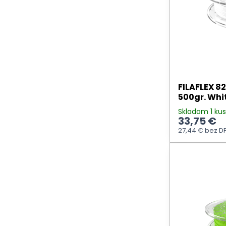
FILAFLEX 8
500gr. Whi
Skladom 1 ku
33,75 €
27,44 €
bez D