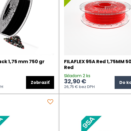
ack 1,75 mm 750 gr
FILAFLEX 95A Red 1,75MM 5
Red
Skladom 2 ks
32,90 €
Zobraziť
Do k
PH
26,75 €
bez DPH