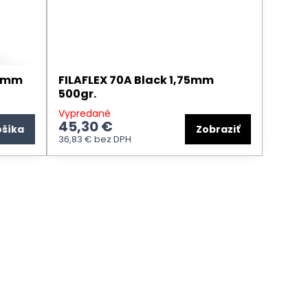
75mm
FILAFLEX 70A Black 1,75mm
500gr.
Vypredané
45,30 €
ošíka
Zobraziť
36,83 €
bez DPH