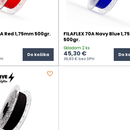
0A Red 1,75mm 500gr.
FILAFLEX 70A Navy Blue 1,
500gr.
Skladom 2 ks
45,30 €
Do košíka
Do k
PH
36,83 €
bez DPH