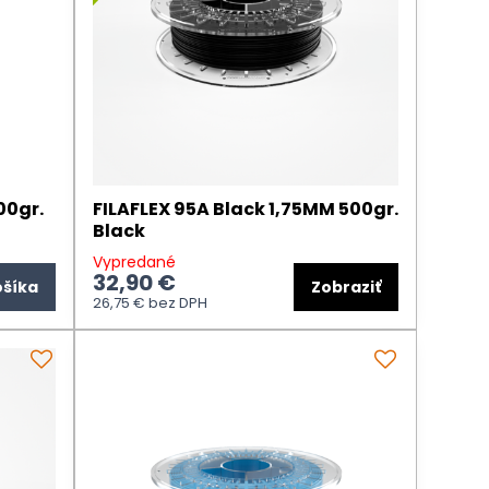
00gr.
FILAFLEX 95A Black 1,75MM 500gr.
Black
Vypredané
32,90 €
ošíka
Zobraziť
26,75 €
bez DPH