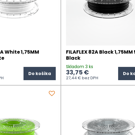
2A White 1,75MM
FILAFLEX 82A Black 1,75MM 
te
Black
s
Skladom 3 ks
33,75 €
Do košíka
Do k
PH
27,44 €
bez DPH