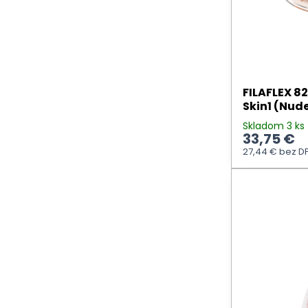
FILAFLEX 8
Skin1 (Nud
Skladom 3 ks
33,75 €
27,44 €
bez D