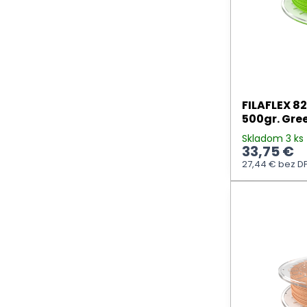
FILAFLEX 8
500gr. Gre
Skladom 3 ks
33,75 €
27,44 €
bez D