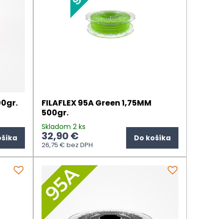
00gr.
FILAFLEX 95A Green 1,75MM
500gr.
Skladom 2 ks
32,90 €
ošíka
Do košíka
26,75 €
bez DPH