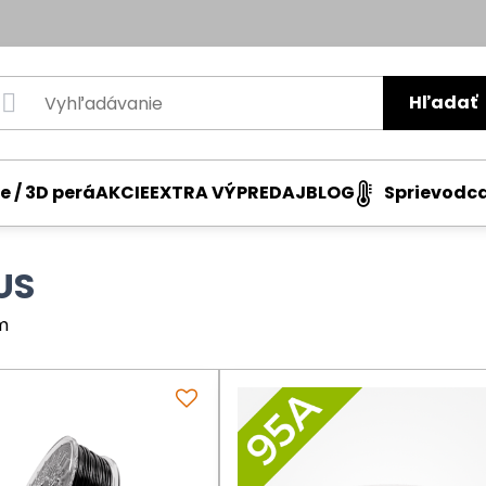
Hľadať
e / 3D perá
AKCIE
EXTRA VÝPREDAJ
BLOG
Sprievodc
US
m