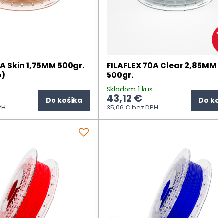
2A Skin 1,75MM 500gr.
FILAFLEX 70A Clear 2,85MM
e)
500gr.
Skladom 1 kus
43,12 €
Do košíka
Do k
PH
35,06 €
bez DPH