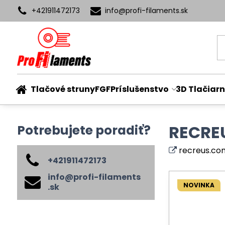
+421911472173
info​@profi-filaments​.sk
Tlačové struny
FGF
Príslušenstvo
3D Tlačiarn
RECRE
Potrebujete poradiť?
recreus.co
+421911472173
info​@profi-filaments​
NOVINKA
.sk