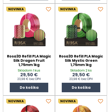
NOVINKA
NOVINKA
Rosa3D Refill PLA Magic
Rosa3D Refill PLA Magic
Silk Dragon Fruit
Silk Mystic Green
1,75mm 1kg
1,75mm 1kg
Skladom 1 kus
Skladom 2 ks
29,50 €
29,50 €
23,98 €
bez DPH
23,98 €
bez DPH
Do košíka
Do košíka
NOVINKA
NOVINKA