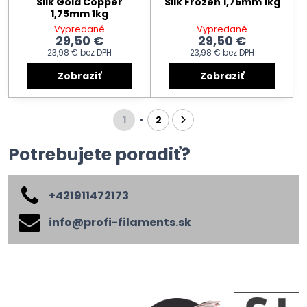
Silk Gold Copper
Silk Frozen 1,75mm 1kg
1,75mm 1kg
Vypredané
Vypredané
29,50 €
29,50 €
23,98 €
bez DPH
23,98 €
bez DPH
Zobraziť
Zobraziť
1
2
Potrebujete poradiť?
+421911472173
info​@profi-filaments​.sk