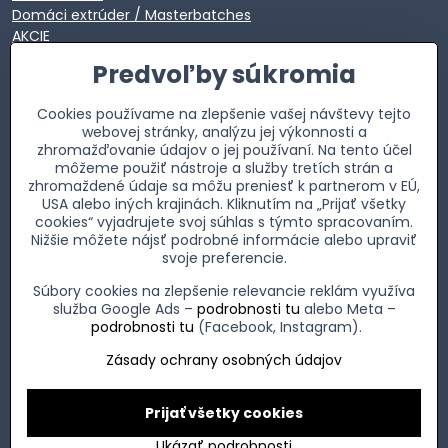
Domáci extrúder / Masterbatches
AKCIE
EXTRA VÝPREDAJ
Predvoľby súkromia
Cookies používame na zlepšenie vašej návštevy tejto
webovej stránky, analýzu jej výkonnosti a
zhromažďovanie údajov o jej používaní. Na tento účel
môžeme použiť nástroje a služby tretích strán a
zhromaždené údaje sa môžu preniesť k partnerom v EÚ,
USA alebo iných krajinách. Kliknutím na „Prijať všetky
cookies“ vyjadrujete svoj súhlas s týmto spracovaním.
Nižšie môžete nájsť podrobné informácie alebo upraviť
svoje preferencie.
Súbory cookies na zlepšenie relevancie reklám využíva
služba Google Ads –
podrobnosti tu
alebo Meta –
podrobnosti tu
(Facebook, Instagram).
Zásady ochrany osobných údajov
Prijať všetky cookies
©
2026
Copyright
Predvoľby súkromia
Zásady ochrany osobných údajov
Ukázať podrobnosti