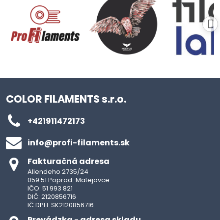
COLOR FILAMENTS s.r.o.
+421911472173
info​@profi-filaments​.sk
Fakturačná adresa
Allendeho 2735/24
059 51 Poprad-Matejovce
IČO: 51 993 821
DIČ: 2120856716
IČ DPH: SK2120856716
Prevádzka - adresa skladu