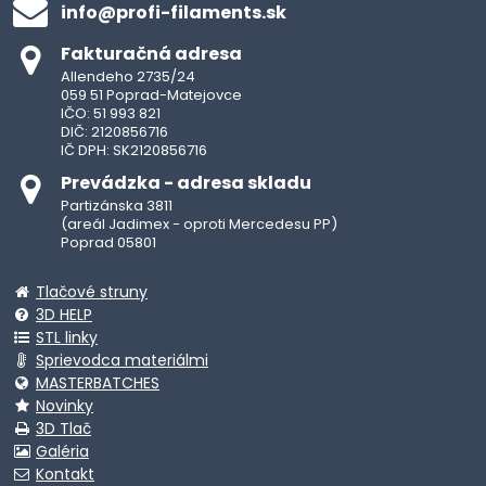
info​@profi-filaments​.sk
Fakturačná adresa
Allendeho 2735/24
059 51 Poprad-Matejovce
IČO: 51 993 821
DIČ: 2120856716
IČ DPH: SK2120856716
Prevádzka - adresa skladu
Partizánska 3811
(areál Jadimex - oproti Mercedesu PP)
Poprad 05801
Tlačové struny
3D HELP
STL linky
Sprievodca materiálmi
MASTERBATCHES
Novinky
3D Tlač
Galéria
Kontakt