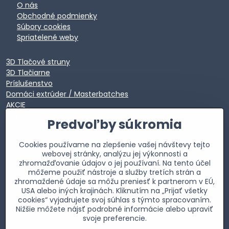
O nás
Obchodné podmienky
Súbory cookies
Spriatelené weby
3D Tlačové struny
3D Tlačiarne
Príslušenstvo
Domáci extrúder / Masterbatches
AKCIE
EXTRA VÝPREDAJ
Predvoľby súkromia
Cookies používame na zlepšenie vašej návštevy tejto
webovej stránky, analýzu jej výkonnosti a
zhromažďovanie údajov o jej používaní. Na tento účel
môžeme použiť nástroje a služby tretích strán a
zhromaždené údaje sa môžu preniesť k partnerom v EÚ,
USA alebo iných krajinách. Kliknutím na „Prijať všetky
cookies“ vyjadrujete svoj súhlas s týmto spracovaním.
Nižšie môžete nájsť podrobné informácie alebo upraviť
svoje preferencie.