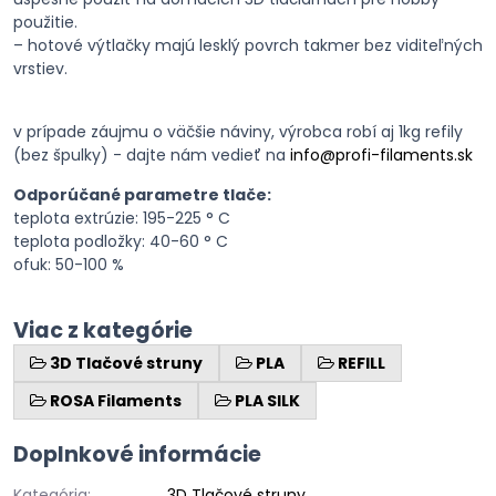
použitie.
– hotové výtlačky majú lesklý povrch takmer bez viditeľných
vrstiev.
v prípade záujmu o väčšie náviny, výrobca robí aj 1kg refily
(bez špulky) - dajte nám vedieť na
info@profi-filaments.sk
Odporúčané parametre tlače:
teplota extrúzie: 195-225 ° C
teplota podložky: 40-60 ° C
ofuk: 50-100 %
Viac z kategórie
3D Tlačové struny
PLA
REFILL
ROSA Filaments
PLA SILK
Doplnkové informácie
Kategória:
3D Tlačové struny