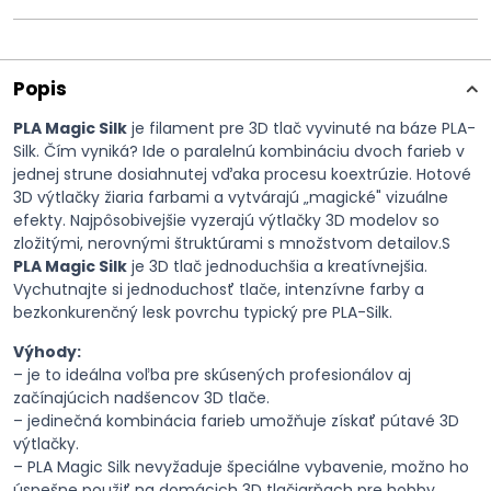
Popis
PLA Magic Silk
je filament pre 3D tlač vyvinuté na báze PLA-
Silk. Čím vyniká? Ide o paralelnú kombináciu dvoch farieb v
jednej strune dosiahnutej vďaka procesu koextrúzie. Hotové
3D výtlačky žiaria farbami a vytvárajú „magické" vizuálne
efekty. Najpôsobivejšie vyzerajú výtlačky 3D modelov so
zložitými, nerovnými štruktúrami s množstvom detailov.S
PLA Magic Silk
je 3D tlač jednoduchšia a kreatívnejšia.
Vychutnajte si jednoduchosť tlače, intenzívne farby a
bezkonkurenčný lesk povrchu typický pre PLA-Silk.
Výhody:
– je to ideálna voľba pre skúsených profesionálov aj
začínajúcich nadšencov 3D tlače.
– jedinečná kombinácia farieb umožňuje získať pútavé 3D
výtlačky.
– PLA Magic Silk nevyžaduje špeciálne vybavenie, možno ho
úspešne použiť na domácich 3D tlačiarňach pre hobby