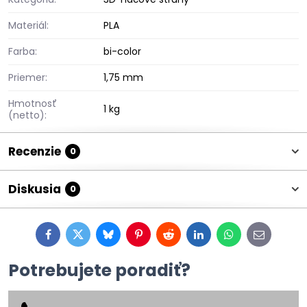
Materiál:
PLA
Farba:
bi-color
Priemer:
1,75 mm
Hmotnosť
1 kg
(netto):
Recenzie
0
Diskusia
0
Facebook
Twitter
Bluesky
Pinterest
Reddit
LinkedIn
WhatsApp
E-
mail
Potrebujete poradiť?