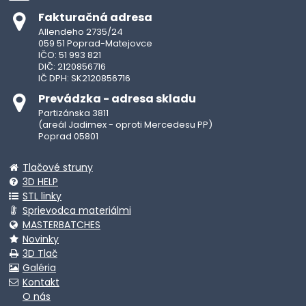
Fakturačná adresa
Allendeho 2735/24
059 51 Poprad-Matejovce
IČO: 51 993 821
DIČ: 2120856716
IČ DPH: SK2120856716
Prevádzka - adresa skladu
Partizánska 3811
(areál Jadimex - oproti Mercedesu PP)
Poprad 05801
Tlačové struny
3D HELP
STL linky
Sprievodca materiálmi
MASTERBATCHES
Novinky
3D Tlač
Galéria
Kontakt
O nás