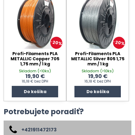
20%
20%
Profi-Filaments PLA
Profi-Filaments PLA
METALLIC Copper 705
METALLIC Silver 805 1,75
1,75 mm / 1 kg
mm / 1 kg
Skladom (>10ks)
Skladom (>10ks)
19,90 €
19,90 €
16,18 €
bez DPH
16,18 €
bez DPH
Do košíka
Do košíka
Potrebujete poradiť?
+421911472173