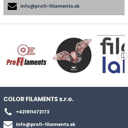
info​@profi-filaments​.sk
COLOR FILAMENTS s.r.o.
+421911472173
info​@profi-filaments​.sk