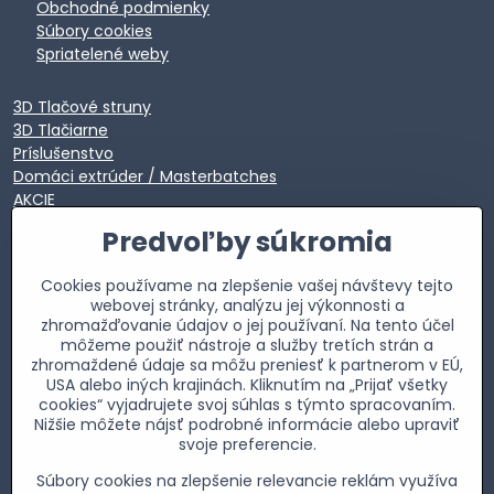
Obchodné podmienky
Súbory cookies
Spriatelené weby
3D Tlačové struny
3D Tlačiarne
Príslušenstvo
Domáci extrúder / Masterbatches
AKCIE
EXTRA VÝPREDAJ
Predvoľby súkromia
Cookies používame na zlepšenie vašej návštevy tejto
webovej stránky, analýzu jej výkonnosti a
zhromažďovanie údajov o jej používaní. Na tento účel
môžeme použiť nástroje a služby tretích strán a
zhromaždené údaje sa môžu preniesť k partnerom v EÚ,
USA alebo iných krajinách. Kliknutím na „Prijať všetky
cookies“ vyjadrujete svoj súhlas s týmto spracovaním.
Nižšie môžete nájsť podrobné informácie alebo upraviť
svoje preferencie.
Súbory cookies na zlepšenie relevancie reklám využíva