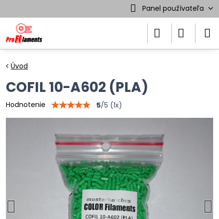
Panel používateľa
Úvod
COFIL 10-A602 (PLA)
Hodnotenie
5
/
5
(
1
x)