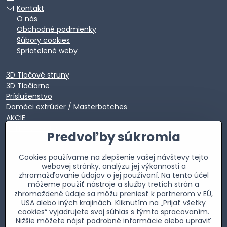
Kontakt
O nás
Obchodné podmienky
Súbory cookies
Spriatelené weby
3D Tlačové struny
3D Tlačiarne
Príslušenstvo
Domáci extrúder / Masterbatches
AKCIE
EXTRA VÝPREDAJ
Predvoľby súkromia
Cookies používame na zlepšenie vašej návštevy tejto
webovej stránky, analýzu jej výkonnosti a
zhromažďovanie údajov o jej používaní. Na tento účel
môžeme použiť nástroje a služby tretích strán a
zhromaždené údaje sa môžu preniesť k partnerom v EÚ,
USA alebo iných krajinách. Kliknutím na „Prijať všetky
cookies“ vyjadrujete svoj súhlas s týmto spracovaním.
Nižšie môžete nájsť podrobné informácie alebo upraviť