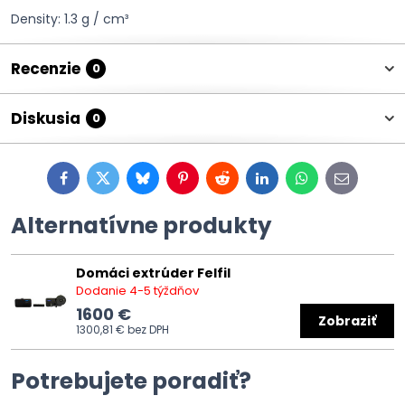
Density: 1.3 g / cm³
Recenzie
0
Diskusia
0
Facebook
Twitter
Bluesky
Pinterest
Reddit
LinkedIn
WhatsApp
E-
mail
Alternatívne produkty
Domáci extrúder Felfil
Dodanie 4-5 týždňov
1600 €
Zobraziť
1300,81 €
bez DPH
Potrebujete poradiť?