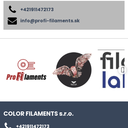
+421911472173
info​@profi-filaments​.sk
COLOR FILAMENTS s.r.o.
+421911472173