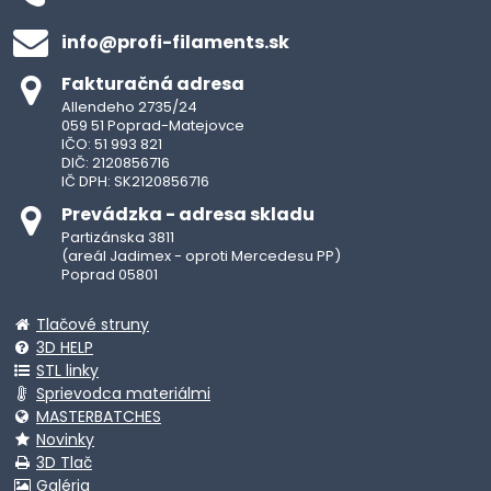
info​@profi-filaments​.sk
Fakturačná adresa
Allendeho 2735/24
059 51 Poprad-Matejovce
IČO: 51 993 821
DIČ: 2120856716
IČ DPH: SK2120856716
Prevádzka - adresa skladu
Partizánska 3811
(areál Jadimex - oproti Mercedesu PP)
Poprad 05801
Tlačové struny
3D HELP
STL linky
Sprievodca materiálmi
MASTERBATCHES
Novinky
3D Tlač
Galéria