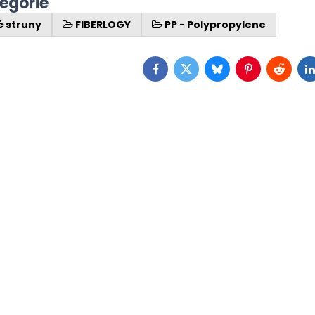
tegórie
é struny
FIBERLOGY
PP - Polypropylene
Facebook
Twitter
Bluesky
Pinterest
Reddit
L