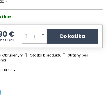
iac
 1 kus
90 €
Do košíka
€
bez DPH
ť k Obľúbeným
Otázka k produktu
Strážny pes
enia
FIBERLOGY