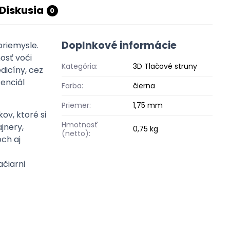
Diskusia
0
Doplnkové informácie
priemysle.
nosť voči
Kategória:
3D Tlačové struny
dicíny, cez
tenciál
Farba:
čierna
Priemer:
1,75 mm
ov, ktoré si
Hmotnosť
ajnery,
0,75 kg
(netto):
ch aj
ačiarni