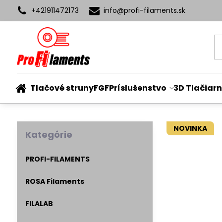
+421911472173
info​@profi-filaments​.sk
Tlačové struny
FGF
Príslušenstvo
3D Tlačiarn
NOVINKA
Kategórie
PROFI-FILAMENTS
ROSA Filaments
FILALAB