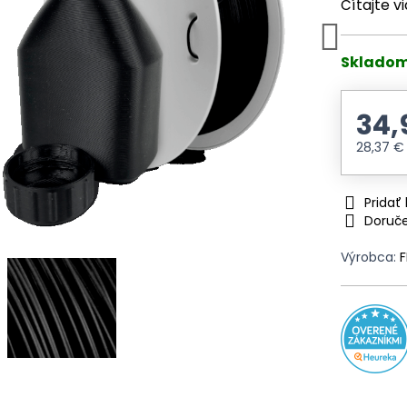
Čítajte v
Skladom
34,
28,37 
Prida
Doruč
Výrobca: