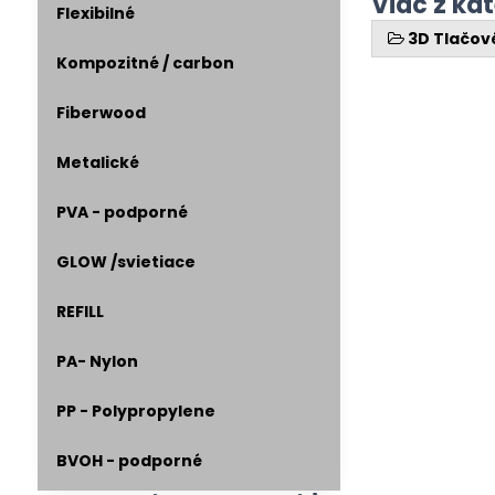
Viac z ka
Flexibilné
3D Tlačov
Kompozitné / carbon
Fiberwood
Metalické
PVA - podporné
GLOW /svietiace
REFILL
PA- Nylon
PP - Polypropylene
BVOH - podporné