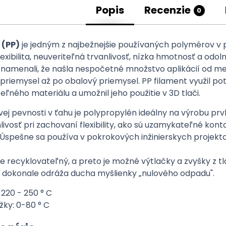
Popis
Recenzie
0
 (PP)
je jedným z najbežnejšie používaných polymérov v 
exibilita, neuveriteľná trvanlivosť, nízka hmotnosť a odol
namenali, že našla nespočetné množstvo aplikácií od me
priemysel až po obalový priemysel. PP filament využil po
eľného materiálu a umožnil jeho použitie v 3D tlači.
j pevnosti v ťahu je polypropylén ideálny na výrobu prvk
livosť pri zachovaní flexibility, ako sú uzamykateľné kont
 Úspešne sa používa v pokrokových inžinierskych projekto
e recyklovateľný, a preto je možné výtlačky a zvyšky z tl
o dokonale odráža ducha myšlienky „nulového odpadu".
 220 - 250 ° C
žky: 0-80 ° C