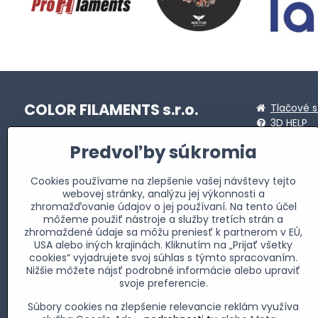
COLOR FILAMENTS s.r.o.
Tlačové s
3D HELP
STL linky
+421911472173
Predvoľby súkromia
Sprievod
MASTERB
info​@profi-filaments​.sk
Cookies používame na zlepšenie vašej návštevy tejto
Novinky
webovej stránky, analýzu jej výkonnosti a
3D Tlač
zhromažďovanie údajov o jej používaní. Na tento účel
Fakturačná adresa
Galéria
môžeme použiť nástroje a služby tretích strán a
Allendeho 2735/24
Kontakt
zhromaždené údaje sa môžu preniesť k partnerom v EÚ,
059 51 Poprad-Matejovce
O nás
USA alebo iných krajinách. Kliknutím na „Prijať všetky
IČO: 51 993 821
Obchodn
cookies“ vyjadrujete svoj súhlas s týmto spracovaním.
DIČ: 2120856716
Nižšie môžete nájsť podrobné informácie alebo upraviť
Súbory c
IČ DPH: SK2120856716
svoje preferencie.
Spriatel
Prevádzka - adresa skladu
Súbory cookies na zlepšenie relevancie reklám využíva
Partizánska 3811