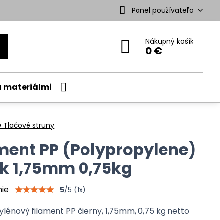
Panel používateľa
Nákupný košík
0 €
a materiálmi
 Tlačové struny
ment PP (Polypropylene)
k 1,75mm 0,75kg
nie
5
/
5
(
1
x)
lénový filament PP čierny, 1,75mm, 0,75 kg netto