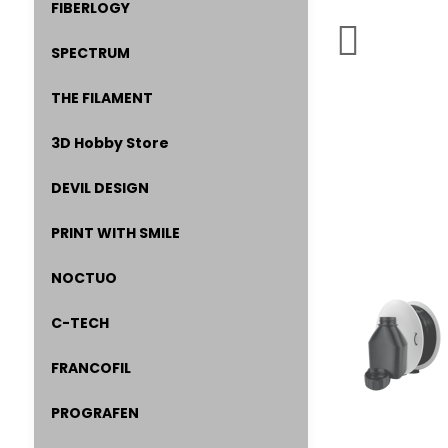
FIBERLOGY
SPECTRUM
THE FILAMENT
3D Hobby Store
DEVIL DESIGN
PRINT WITH SMILE
NOCTUO
C-TECH
FRANCOFIL
PROGRAFEN