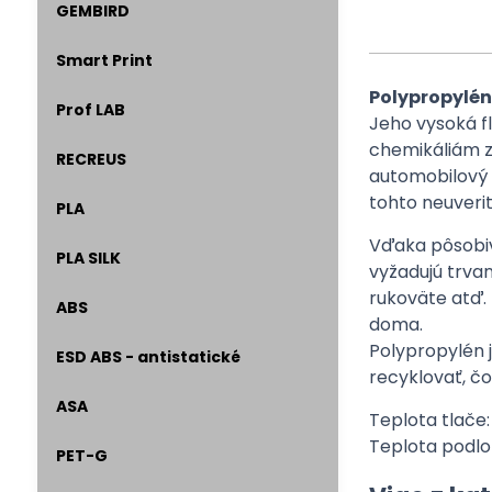
GEMBIRD
Smart Print
Polypropylén
Prof LAB
Jeho vysoká fl
chemikáliám z
RECREUS
automobilový 
tohto neuverit
PLA
Vďaka pôsobive
PLA SILK
vyžadujú trvan
rukoväte atď.
ABS
doma.
Polypropylén j
ESD ABS - antistatické
recyklovať, č
ASA
Teplota tlače:
Teplota podlo
PET-G