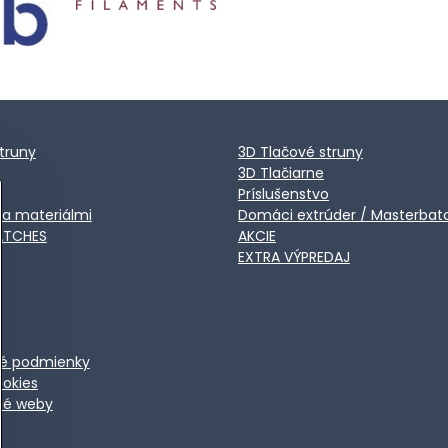
truny
3D Tlačové struny
3D Tlačiarne
Príslušenstvo
ca materiálmi
Domáci extrúder / Masterbat
ATCHES
AKCIE
EXTRA VÝPREDAJ
é podmienky
ookies
ené weby