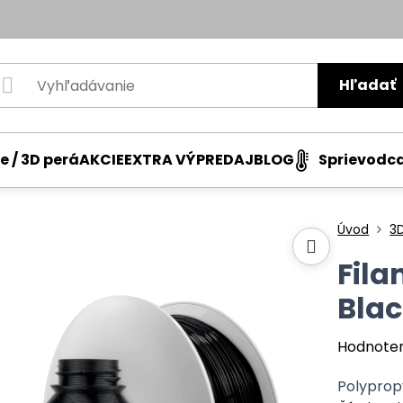
Hľadať
e / 3D perá
AKCIE
EXTRA VÝPREDAJ
BLOG
Sprievodc
Úvod
3D
Fila
Blac
Hodnote
Polypropy