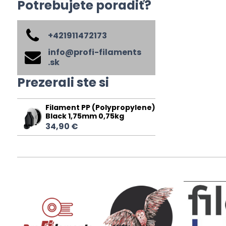
Potrebujete poradiť?
+421911472173
info​@profi-filaments​
.sk
Prezerali ste si
Filament PP (Polypropylene)
Black 1,75mm 0,75kg
34,90 €