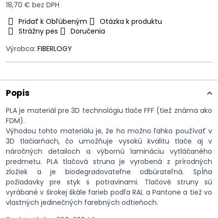
18,70 €
bez DPH
Pridať k Obľúbeným
Otázka k produktu
Strážny pes
Doručenia
Výrobca:
FIBERLOGY
Popis
PLA je materiál pre 3D technológiu tlače FFF (tiež známa ako
FDM).
Výhodou tohto materiálu je, že ho možno ľahko používať v
3D tlačiarňach, čo umožňuje vysokú kvalitu tlače aj v
náročných detailoch a výbornú lamináciu vytláčaného
predmetu. PLA tlačová struna je vyrobená z prírodných
zložiek a je biodegradovateľne odbúrateľná. Spĺňa
požiadavky pre styk s potravinami. Tlačové struny sú
vyrábané v širokej škále farieb podľa RAL a Pantone a tiež vo
vlastných jedinečných farebných odtieňoch.