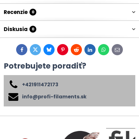
Recenzie
0
Diskusia
0
Facebook
Twitter
Bluesky
Pinterest
Reddit
LinkedIn
WhatsApp
E-
mail
Potrebujete poradiť?
+421911472173
info​@profi-filaments​.sk