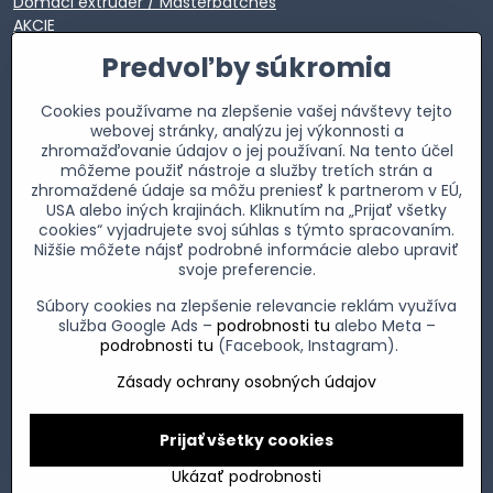
Domáci extrúder / Masterbatches
AKCIE
EXTRA VÝPREDAJ
Predvoľby súkromia
Cookies používame na zlepšenie vašej návštevy tejto
webovej stránky, analýzu jej výkonnosti a
zhromažďovanie údajov o jej používaní. Na tento účel
môžeme použiť nástroje a služby tretích strán a
zhromaždené údaje sa môžu preniesť k partnerom v EÚ,
USA alebo iných krajinách. Kliknutím na „Prijať všetky
cookies“ vyjadrujete svoj súhlas s týmto spracovaním.
Nižšie môžete nájsť podrobné informácie alebo upraviť
svoje preferencie.
Súbory cookies na zlepšenie relevancie reklám využíva
služba Google Ads –
podrobnosti tu
alebo Meta –
podrobnosti tu
(Facebook, Instagram).
Zásady ochrany osobných údajov
Prijať všetky cookies
©
2026
Copyright
Predvoľby súkromia
Zásady ochrany osobných údajov
Ukázať podrobnosti
Vytvorené pomocou:
BiznisWeb.sk