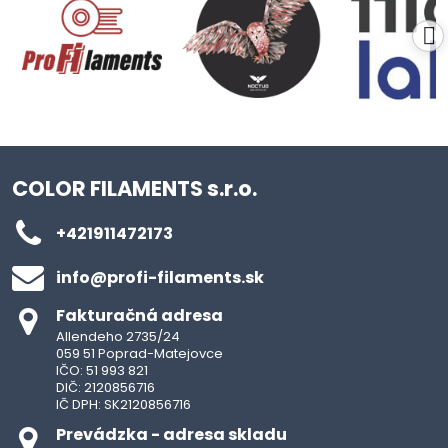
COLOR FILAMENTS s.r.o.
+421911472173
info​@profi-filaments​.sk
Fakturačná adresa
Allendeho 2735/24
059 51 Poprad-Matejovce
IČO: 51 993 821
DIČ: 2120856716
IČ DPH: SK2120856716
Prevádzka - adresa skladu