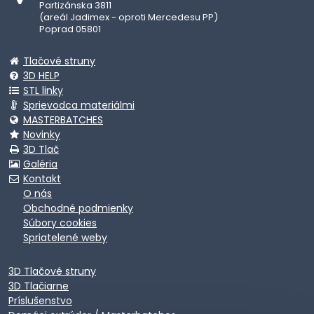
Partizánska 3811
(areál Jadimex - oproti Mercedesu PP)
Poprad 05801
Tlačové struny
3D HELP
STL linky
Sprievodca materiálmi
MASTERBATCHES
Novinky
3D Tlač
Galéria
Kontakt
O nás
Obchodné podmienky
Súbory cookies
Spriatelené weby
3D Tlačové struny
3D Tlačiarne
Príslušenstvo