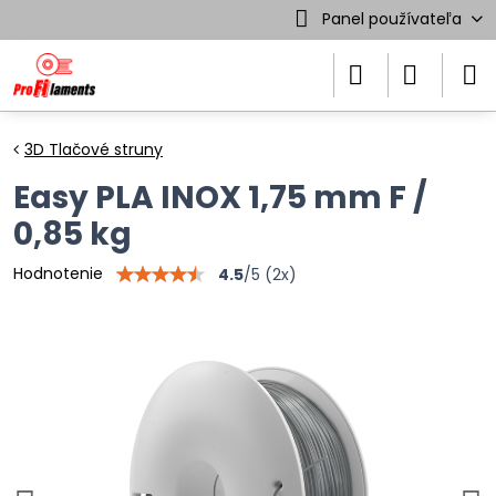
Panel používateľa
3D Tlačové struny
Easy PLA INOX 1,75 mm F /
0,85 kg
Hodnotenie
4.5
/
5
(
2
x)