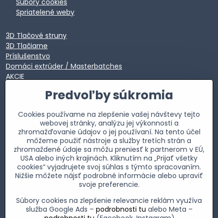
Súbory cookies
Spriatelené weby
3D Tlačové struny
3D Tlačiarne
Príslušenstvo
Domáci extrúder / Masterbatches
AKCIE
EXTRA VÝPREDAJ
Predvoľby súkromia
Cookies používame na zlepšenie vašej návštevy tejto
webovej stránky, analýzu jej výkonnosti a
zhromažďovanie údajov o jej používaní. Na tento účel
môžeme použiť nástroje a služby tretích strán a
zhromaždené údaje sa môžu preniesť k partnerom v EÚ,
USA alebo iných krajinách. Kliknutím na „Prijať všetky
cookies“ vyjadrujete svoj súhlas s týmto spracovaním.
Nižšie môžete nájsť podrobné informácie alebo upraviť
svoje preferencie.
Súbory cookies na zlepšenie relevancie reklám využíva
služba Google Ads –
podrobnosti tu
alebo Meta –