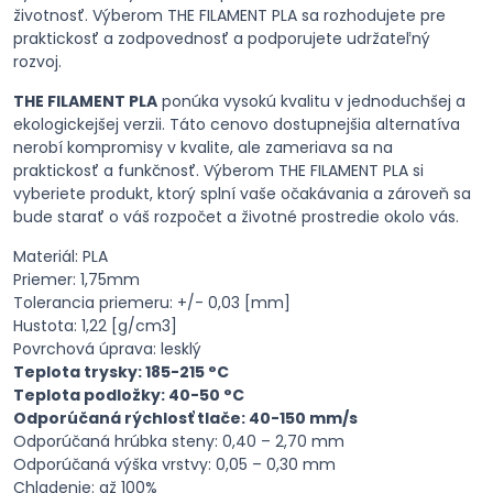
životnosť. Výberom THE FILAMENT PLA sa rozhodujete pre
praktickosť a zodpovednosť a podporujete udržateľný
rozvoj.
THE FILAMENT PLA
ponúka vysokú kvalitu v jednoduchšej a
ekologickejšej verzii. Táto cenovo dostupnejšia alternatíva
nerobí kompromisy v kvalite, ale zameriava sa na
praktickosť a funkčnosť. Výberom THE FILAMENT PLA si
vyberiete produkt, ktorý splní vaše očakávania a zároveň sa
bude starať o váš rozpočet a životné prostredie okolo vás.
Materiál: PLA
Priemer: 1,75mm
Tolerancia priemeru: +/- 0,03 [mm]
Hustota: 1,22 [g/cm3]
Povrchová úprava: lesklý
Teplota trysky: 185-215 °C
Teplota podložky: 40-50 °C
Odporúčaná rýchlosť tlače: 40-150 mm/s
Odporúčaná hrúbka steny: 0,40 – 2,70 mm
Odporúčaná výška vrstvy: 0,05 – 0,30 mm
Chladenie: až 100%