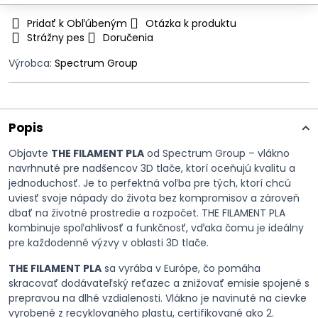
Pridať k Obľúbeným
Otázka k produktu
Strážny pes
Doručenia
Výrobca:
Spectrum Group
Popis
Objavte
THE FILAMENT PLA
od Spectrum Group – vlákno
navrhnuté pre nadšencov 3D tlače, ktorí oceňujú kvalitu a
jednoduchosť. Je to perfektná voľba pre tých, ktorí chcú
uviesť svoje nápady do života bez kompromisov a zároveň
dbať na životné prostredie a rozpočet. THE FILAMENT PLA
kombinuje spoľahlivosť a funkčnosť, vďaka čomu je ideálny
pre každodenné výzvy v oblasti 3D tlače.
THE FILAMENT PLA
sa vyrába v Európe, čo pomáha
skracovať dodávateľský reťazec a znižovať emisie spojené s
prepravou na dlhé vzdialenosti. Vlákno je navinuté na cievke
vyrobené z recyklovaného plastu, certifikované ako 2.