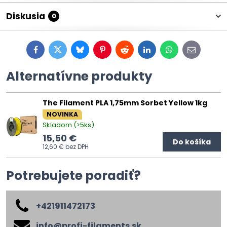
Diskusia
0
Facebook
Twitter
Bluesky
Pinterest
Reddit
LinkedIn
WhatsApp
E-
mail
Alternatívne produkty
The Filament PLA 1,75mm Sorbet Yellow 1kg
NOVINKA
Skladom (>5ks)
15,50 €
Do košíka
12,60 €
bez DPH
Potrebujete poradiť?
+421911472173
info​@profi-filaments​.sk