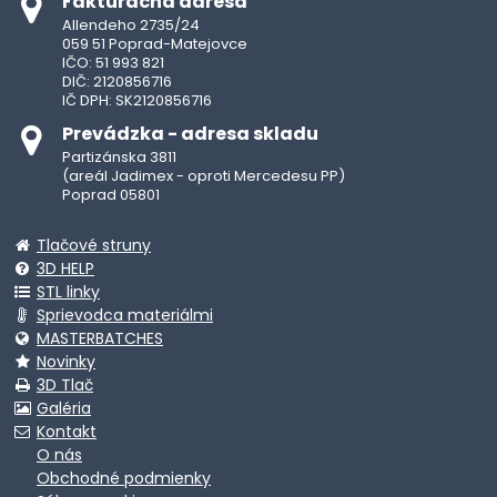
Fakturačná adresa
Allendeho 2735/24
059 51 Poprad-Matejovce
IČO: 51 993 821
DIČ: 2120856716
IČ DPH: SK2120856716
Prevádzka - adresa skladu
Partizánska 3811
(areál Jadimex - oproti Mercedesu PP)
Poprad 05801
Tlačové struny
3D HELP
STL linky
Sprievodca materiálmi
MASTERBATCHES
Novinky
3D Tlač
Galéria
Kontakt
O nás
Obchodné podmienky