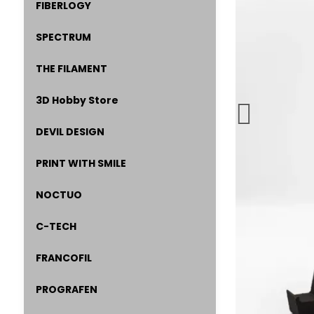
FIBERLOGY
SPECTRUM
THE FILAMENT
3D Hobby Store
DEVIL DESIGN
PRINT WITH SMILE
NOCTUO
C-TECH
FRANCOFIL
PROGRAFEN