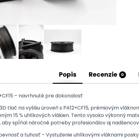
Popis
Recenzie
0
+CF15 – navrhnuté pre dokonalosť
 3D tlač na vyššiu úroveň s PA12+CF15, prémiovým vlákn
eným 15 % uhlíkových vlákien. Tento vysoko výkonný mater
, aby spĺňal náročné potreby profesionálov aj nadšencov
pevnosť a tuhosť – Vystuženie uhlíkovými vláknami posky