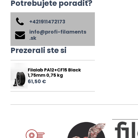
Potrebujete poradiť?
+421911472173
info​@profi-filaments​
.sk
Prezerali ste si
Filalab PA12+CF15 Black
1,75mm 0,75 kg
61,50 €