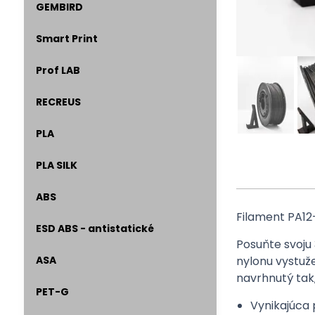
GEMBIRD
Smart Print
Prof LAB
RECREUS
PLA
PLA SILK
ABS
Filament PA12
ESD ABS - antistatické
Posuňte svoju
ASA
nylonu vystuž
navrhnutý tak
PET-G
Vynikajúca 