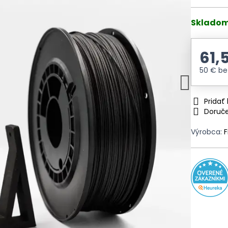
Skladom
61,
50 €
be
Prida
Doruč
Výrobca:
F