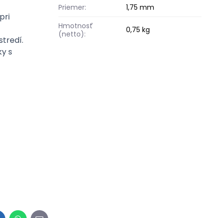
Priemer:
1,75 mm
pri
Hmotnosť
0,75 kg
(netto):
stredí.
ky s