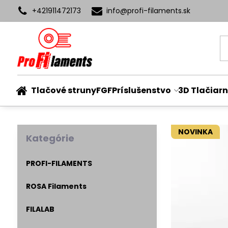
+421911472173
info​@profi-filaments​.sk
Tlačové struny
FGF
Príslušenstvo
3D Tlačiarn
NOVINKA
Kategórie
PROFI-FILAMENTS
ROSA Filaments
FILALAB