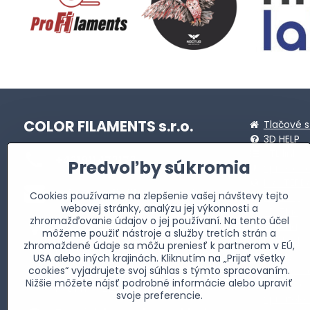
COLOR FILAMENTS s.r.o.
Tlačové s
3D HELP
STL linky
+421911472173
Predvoľby súkromia
Sprievod
MASTERB
info​@profi-filaments​.sk
Cookies používame na zlepšenie vašej návštevy tejto
Novinky
webovej stránky, analýzu jej výkonnosti a
3D Tlač
zhromažďovanie údajov o jej používaní. Na tento účel
Fakturačná adresa
Galéria
môžeme použiť nástroje a služby tretích strán a
Allendeho 2735/24
Kontakt
zhromaždené údaje sa môžu preniesť k partnerom v EÚ,
059 51 Poprad-Matejovce
O nás
USA alebo iných krajinách. Kliknutím na „Prijať všetky
IČO: 51 993 821
Obchodn
cookies“ vyjadrujete svoj súhlas s týmto spracovaním.
DIČ: 2120856716
Nižšie môžete nájsť podrobné informácie alebo upraviť
Súbory c
IČ DPH: SK2120856716
svoje preferencie.
Spriatel