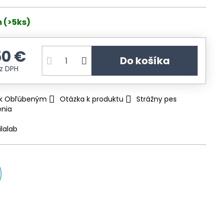
 (>5ks)
50 €
Do košíka
z DPH
ť k Obľúbeným
Otázka k produktu
Strážny pes
enia
ilalab