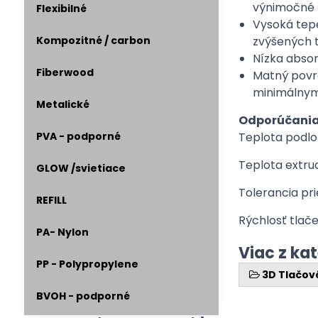
výnimočné 
Flexibilné
Vysoká tepe
Kompozitné / carbon
zvýšených 
Nízka absor
Fiberwood
Matný povrc
minimálny
Metalické
Odporúčania 
PVA - podporné
Teplota podlož
Teplota extru
GLOW /svietiace
Tolerancia pr
REFILL
Rýchlosť tlač
PA- Nylon
Viac z ka
PP - Polypropylene
3D Tlačov
BVOH - podporné