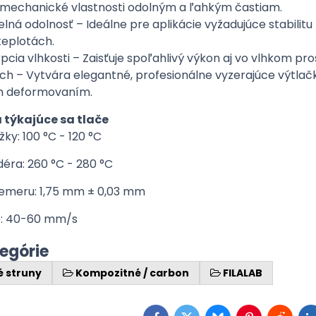
mechanické vlastnosti odolným a ľahkým častiam.
lná odolnosť – Ideálne pre aplikácie vyžadujúce stabilitu 
teplotách.
pcia vlhkosti – Zaisťuje spoľahlivý výkon aj vo vlhkom pro
h – Vytvára elegantné, profesionálne vyzerajúce výtlač
m deformovaním.
týkajúce sa tlače
ky: 100 °C - 120 °C
déra: 260 °C - 280 °C
iemeru: 1,75 mm ± 0,03 mm
e: 40-60 mm/s
tegórie
é struny
Kompozitné / carbon
FILALAB