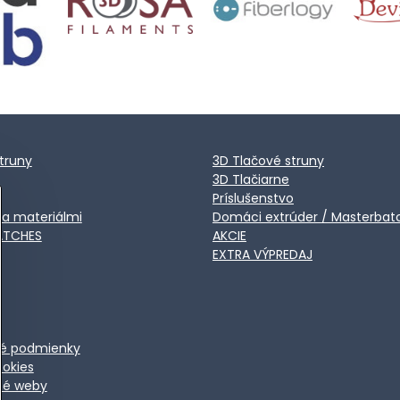
truny
3D Tlačové struny
3D Tlačiarne
Príslušenstvo
ca materiálmi
Domáci extrúder / Masterbat
ATCHES
AKCIE
EXTRA VÝPREDAJ
é podmienky
ookies
ené weby