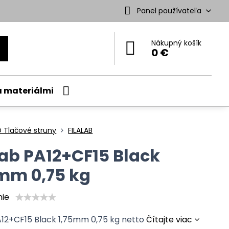
Panel používateľa
Nákupný košík
0 €
a materiálmi
 Tlačové struny
FILALAB
lab PA12+CF15 Black
mm 0,75 kg
nie
PA12+CF15 Black 1,75mm 0,75 kg netto
Čítajte viac