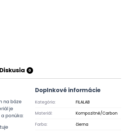
Diskusia
0
Doplnkové informácie
om na báze
Kategória:
FILALAB
iál je
Materiál:
Kompozitné/Carbon
 a ponúka:
Farba:
čierna
tuje