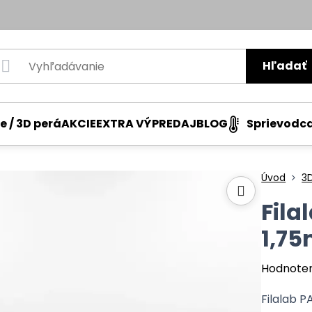
Hľadať
e / 3D perá
AKCIE
EXTRA VÝPREDAJ
BLOG
Sprievodc
Úvod
3D
Fila
1,75
Hodnote
Filalab 