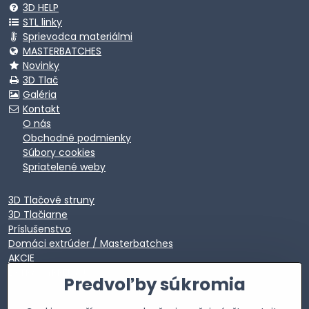
3D HELP
STL linky
Sprievodca materiálmi
MASTERBATCHES
Novinky
3D Tlač
Galéria
Kontakt
O nás
Obchodné podmienky
Súbory cookies
Spriatelené weby
3D Tlačové struny
3D Tlačiarne
Príslušenstvo
Domáci extrúder / Masterbatches
AKCIE
EXTRA VÝPREDAJ
Predvoľby súkromia