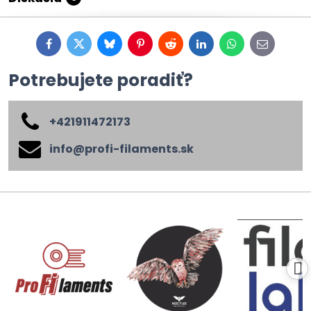
Facebook
Twitter
Bluesky
Pinterest
Reddit
LinkedIn
WhatsApp
E-
mail
Potrebujete poradiť?
+421911472173
info​@profi-filaments​.sk