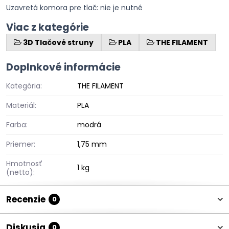
Uzavretá komora pre tlač: nie je nutné
Viac z kategórie
3D Tlačové struny
PLA
THE FILAMENT
Doplnkové informácie
Kategória:
THE FILAMENT
Materiál:
PLA
Farba:
modrá
Priemer:
1,75 mm
Hmotnosť
1 kg
(netto):
Recenzie
0
Diskusia
0