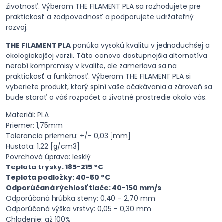
životnosť. Výberom THE FILAMENT PLA sa rozhodujete pre
praktickosť a zodpovednosť a podporujete udržateľný
rozvoj.
THE FILAMENT PLA
ponúka vysokú kvalitu v jednoduchšej a
ekologickejšej verzii. Táto cenovo dostupnejšia alternatíva
nerobí kompromisy v kvalite, ale zameriava sa na
praktickosť a funkčnosť. Výberom THE FILAMENT PLA si
vyberiete produkt, ktorý splní vaše očakávania a zároveň sa
bude starať o váš rozpočet a životné prostredie okolo vás.
Materiál: PLA
Priemer: 1,75mm
Tolerancia priemeru: +/- 0,03 [mm]
Hustota: 1,22 [g/cm3]
Povrchová úprava: lesklý
Teplota trysky: 185-215 °C
Teplota podložky: 40-50 °C
Odporúčaná rýchlosť tlače: 40-150 mm/s
Odporúčaná hrúbka steny: 0,40 – 2,70 mm
Odporúčaná výška vrstvy: 0,05 – 0,30 mm
Chladenie: až 100%