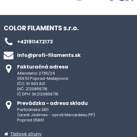
COLOR FILAMENTS s.r.o.
+421911472173
info​@profi-filaments​.sk
Fakturačná adresa
Allendeho 2735/24
059 51 Poprad-Matejovce
IČO: 51 993 821
DIČ: 2120856716
IČ DPH: SK2120856716
Prevádzka - adresa skladu
Partizánska 3811
(areál Jadimex - oproti Mercedesu PP)
Poprad 05801
Tlačové struny