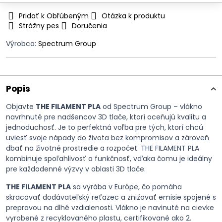
Pridať k Obľúbeným
Otázka k produktu
Strážny pes
Doručenia
Výrobca:
Spectrum Group
Popis
Objavte
THE FILAMENT PLA
od Spectrum Group – vlákno
navrhnuté pre nadšencov 3D tlače, ktorí oceňujú kvalitu a
jednoduchosť. Je to perfektná voľba pre tých, ktorí chcú
uviesť svoje nápady do života bez kompromisov a zároveň
dbať na životné prostredie a rozpočet. THE FILAMENT PLA
kombinuje spoľahlivosť a funkčnosť, vďaka čomu je ideálny
pre každodenné výzvy v oblasti 3D tlače.
THE FILAMENT PLA
sa vyrába v Európe, čo pomáha
skracovať dodávateľský reťazec a znižovať emisie spojené s
prepravou na dlhé vzdialenosti. Vlákno je navinuté na cievke
vyrobené z recyklovaného plastu, certifikované ako 2.