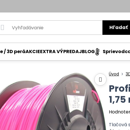
Hľadať
e / 3D perá
AKCIE
EXTRA VÝPREDAJ
BLOG
Sprievodc
Úvod
3D
Prof
1,75
Hodnote
Tlačová s