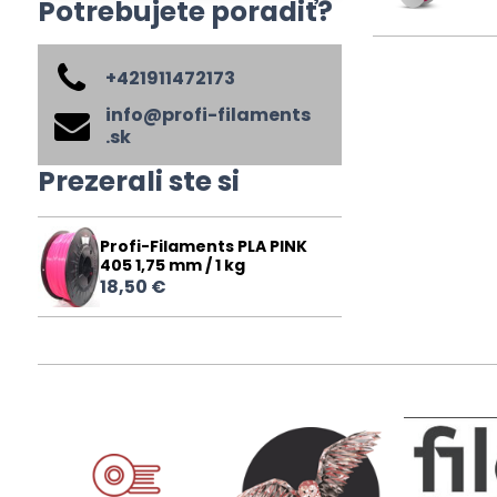
Potrebujete poradiť?
+421911472173
info​@profi-filaments​
.sk
Prezerali ste si
Profi-Filaments PLA PINK
405 1,75 mm / 1 kg
18,50 €