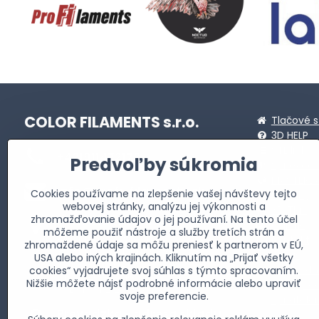
COLOR FILAMENTS s.r.o.
Tlačové s
3D HELP
STL linky
+421911472173
Predvoľby súkromia
Sprievod
MASTERB
info​@profi-filaments​.sk
Cookies používame na zlepšenie vašej návštevy tejto
Novinky
webovej stránky, analýzu jej výkonnosti a
3D Tlač
zhromažďovanie údajov o jej používaní. Na tento účel
Fakturačná adresa
Galéria
môžeme použiť nástroje a služby tretích strán a
Allendeho 2735/24
Kontakt
zhromaždené údaje sa môžu preniesť k partnerom v EÚ,
059 51 Poprad-Matejovce
O nás
USA alebo iných krajinách. Kliknutím na „Prijať všetky
IČO: 51 993 821
Obchodn
cookies“ vyjadrujete svoj súhlas s týmto spracovaním.
DIČ: 2120856716
Nižšie môžete nájsť podrobné informácie alebo upraviť
Súbory c
IČ DPH: SK2120856716
svoje preferencie.
Spriatel
Prevádzka - adresa skladu