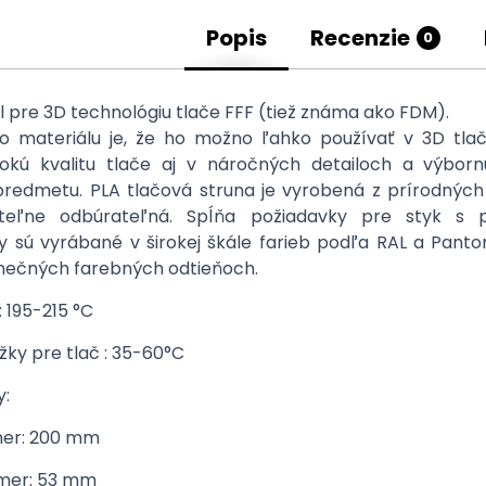
Popis
Recenzie
0
l pre 3D technológiu tlače FFF (tiež známa ako FDM).
o materiálu je, že ho možno ľahko používať v 3D tlač
okú kvalitu tlače aj v náročných detailoch a výborn
redmetu. PLA tlačová struna je vyrobená z prírodných 
teľne odbúrateľná. Spĺňa požiadavky pre styk s p
y sú vyrábané v širokej škále farieb podľa RAL a Panto
inečných farebných odtieňoch.
: 195-215 °C
žky pre tlač : 35-60°C
y:
mer: 200 mm
emer: 53 mm