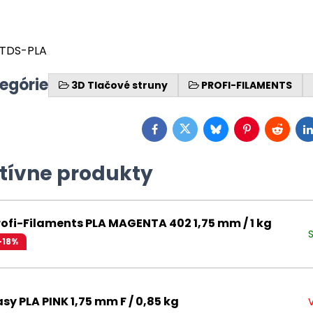
t TDS-PLA
tegórie
3D Tlačové struny
PROFI-FILAMENTS
Facebook
Twitter
Bluesky
Pinterest
Reddit
L
tívne produkty
rofi-Filaments PLA MAGENTA 402 1,75 mm / 1 kg
-18%
asy PLA PINK 1,75 mm F / 0,85 kg