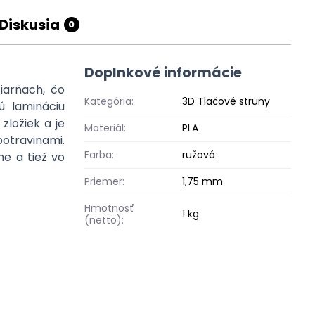
Diskusia
0
Doplnkové informácie
iarňach, čo
Kategória:
3D Tlačové struny
ú lamináciu
zložiek a je
Materiál:
PLA
otravinami.
Farba:
ružová
ne a tiež vo
Priemer:
1,75 mm
Hmotnosť
1 kg
(netto):