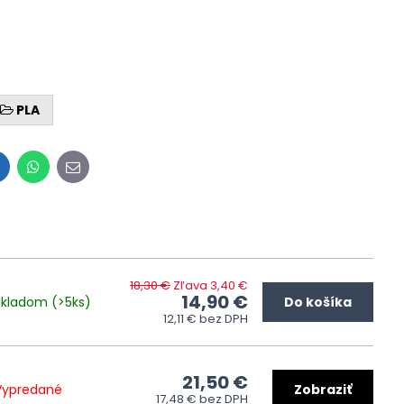
PLA
inkedIn
WhatsApp
E-
mail
18,30 €
Zľava 3,40 €
14,90 €
Skladom (>5ks)
Do košíka
12,11 €
bez DPH
21,50 €
Vypredané
Zobraziť
17,48 €
bez DPH