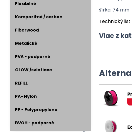
Flexibilné
šírka: 74 mm
Kompozitné / carbon
Technický lis
Fiberwood
Viac z ka
Metalické
PVA - podporné
GLOW /svietiace
Alterna
REFILL
P
PA- Nylon
PP - Polypropylene
BVOH - podporné
E