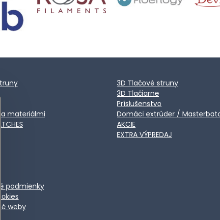
truny
3D Tlačové struny
3D Tlačiarne
Príslušenstvo
ca materiálmi
Domáci extrúder / Masterbat
ATCHES
AKCIE
EXTRA VÝPREDAJ
é podmienky
ookies
ené weby