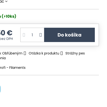
iac
 (>10ks)
50 €
Do košíka
bez DPH
ť k Obľúbeným
Otázka k produktu
Strážny pes
enia
rofi - Filaments