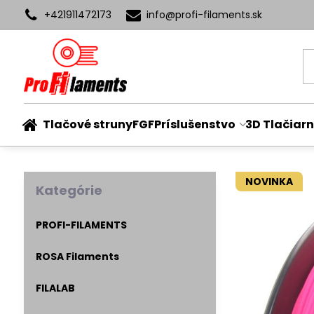
+421911472173
info​@profi-filaments​.sk
Tlačové struny
FGF
Príslušenstvo
3D Tlačiarn
NOVINKA
Kategórie
PROFI-FILAMENTS
ROSA Filaments
FILALAB