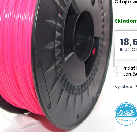
Čítajte v
Skladom
18,
15,04 €
Prida
Doruč
Výrobca:
P