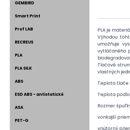
GEMBIRD
Smart Print
Prof LAB
PLA je materiá
Výhodou toht
RECREUS
umožňuje vys
vytláčaného p
PLA
biodegradova
Tlačové strun
PLA SILK
vlastných jed
ABS
Teplota tlače 
Teplota podlo
ESD ABS - antistatické
Rozmer špuľk
ASA
vonkajší prie
PET-G
vnútorný pri