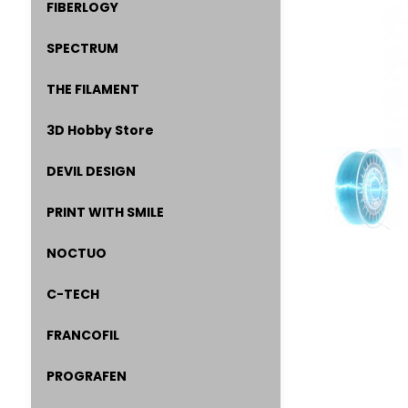
FIBERLOGY
SPECTRUM
THE FILAMENT
3D Hobby Store
DEVIL DESIGN
PRINT WITH SMILE
NOCTUO
C-TECH
FRANCOFIL
PROGRAFEN