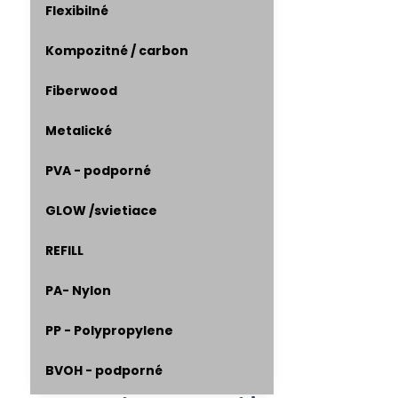
Flexibilné
Kompozitné / carbon
Fiberwood
Metalické
PVA - podporné
GLOW /svietiace
REFILL
PA- Nylon
PP - Polypropylene
BVOH - podporné