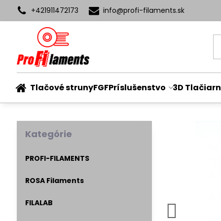
+421911472173
info​@profi-filaments​.sk
Tlačové struny
FGF
Príslušenstvo
3D Tlačiarn
Kategórie
PROFI-FILAMENTS
ROSA Filaments
FILALAB