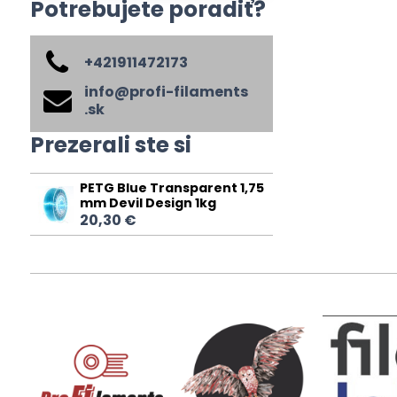
Potrebujete poradiť?
+421911472173
info​@profi-filaments​
.sk
Prezerali ste si
PETG Blue Transparent 1,75
mm Devil Design 1kg
20,30 €