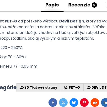
Popis
Recenzie
0
ent
PET-G
od poľského výrobcu
Devil Design
, ktorý sa v
ťou, húževnatosťou a dobrou teplotnou stálosťou. Vďaka
ršteniu pri tlači je vhodný na tlač aj veľkých objektov.
ozpúšťadlám, ako aj vysokým a nízkym teplotám.
 220 - 250°C
žky: 70 - 80°C
iemeru: +/- 0,05 mm
tegórie
3D Tlačové struny
PET-G
DEVIL D
Facebook
Twitter
Bluesky
Pinterest
Reddit
L