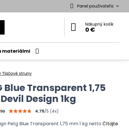
Panel používateľa
Nákupný košík
0 €
a materiálmi
 Tlačové struny
 Blue Transparent 1,75
evil Design 1kg
nie
4.75
/
5
(
4
x)
sign Petg Blue Transparent 1,75 mm 1 kg netto
Čítajte