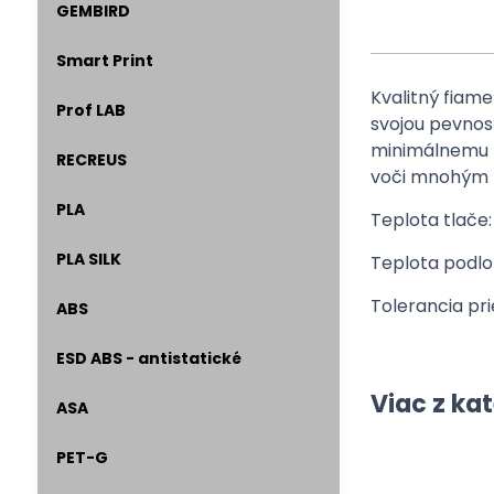
GEMBIRD
Smart Print
Kvalitný fiam
Prof LAB
svojou pevnos
minimálnemu zm
RECREUS
voči mnohým r
PLA
Teplota tlače:
PLA SILK
Teplota podlo
Tolerancia pr
ABS
ESD ABS - antistatické
Viac z ka
ASA
PET-G