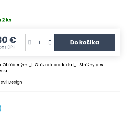
 2 ks
30 €
Do košíka
bez DPH
ť k Obľúbeným
Otázka k produktu
Strážny pes
enia
evil Design