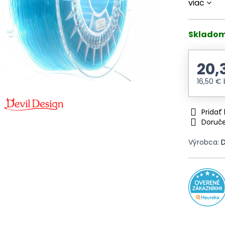
viac
Skladom
20,
16,50 €
Prida
Doruč
Výrobca:
D