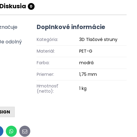
Diskusia
0
Doplnkové informácie
yznačuje
Kategória:
3D Tlačové struny
 Je odolný
Materiál:
PET-G
Farba:
modrá
Priemer:
1,75 mm
Hmotnosť
1 kg
(netto):
ESIGN
inkedIn
WhatsApp
E-