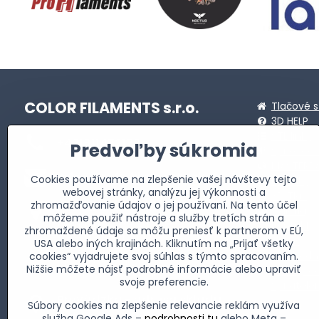
COLOR FILAMENTS s.r.o.
Tlačové s
3D HELP
STL linky
+421911472173
Predvoľby súkromia
Sprievod
MASTERB
info​@profi-filaments​.sk
Cookies používame na zlepšenie vašej návštevy tejto
Novinky
webovej stránky, analýzu jej výkonnosti a
3D Tlač
zhromažďovanie údajov o jej používaní. Na tento účel
Fakturačná adresa
Galéria
môžeme použiť nástroje a služby tretích strán a
Allendeho 2735/24
Kontakt
zhromaždené údaje sa môžu preniesť k partnerom v EÚ,
059 51 Poprad-Matejovce
O nás
USA alebo iných krajinách. Kliknutím na „Prijať všetky
IČO: 51 993 821
Obchodn
cookies“ vyjadrujete svoj súhlas s týmto spracovaním.
DIČ: 2120856716
Nižšie môžete nájsť podrobné informácie alebo upraviť
Súbory c
IČ DPH: SK2120856716
svoje preferencie.
Spriatel
Prevádzka - adresa skladu
Súbory cookies na zlepšenie relevancie reklám využíva
Partizánska 3811
služba Google Ads –
podrobnosti tu
alebo Meta –