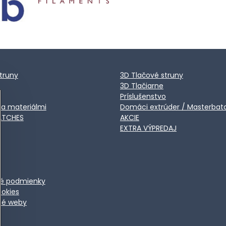
truny
3D Tlačové struny
3D Tlačiarne
Príslušenstvo
ca materiálmi
Domáci extrúder / Masterbat
ATCHES
AKCIE
EXTRA VÝPREDAJ
é podmienky
ookies
ené weby