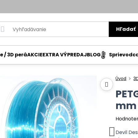
Hľadať
e / 3D perá
AKCIE
EXTRA VÝPREDAJ
BLOG
Sprievodc
Úvod
3D
PETG
mm D
Hodnote
Devil De