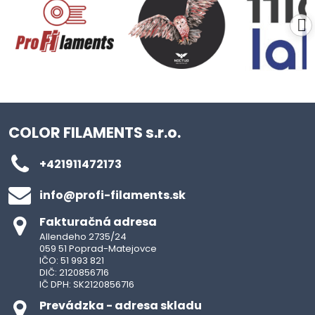
COLOR FILAMENTS s.r.o.
+421911472173
info​@profi-filaments​.sk
Fakturačná adresa
Allendeho 2735/24
059 51 Poprad-Matejovce
IČO: 51 993 821
DIČ: 2120856716
IČ DPH: SK2120856716
Prevádzka - adresa skladu