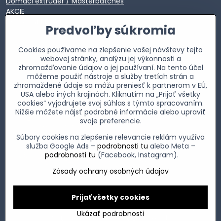
Domáci extrúder / Masterbatches
AKCIE
EXTRA VÝPREDAJ
Predvoľby súkromia
Cookies používame na zlepšenie vašej návštevy tejto
webovej stránky, analýzu jej výkonnosti a
zhromažďovanie údajov o jej používaní. Na tento účel
môžeme použiť nástroje a služby tretích strán a
zhromaždené údaje sa môžu preniesť k partnerom v EÚ,
USA alebo iných krajinách. Kliknutím na „Prijať všetky
cookies“ vyjadrujete svoj súhlas s týmto spracovaním.
Nižšie môžete nájsť podrobné informácie alebo upraviť
svoje preferencie.
Súbory cookies na zlepšenie relevancie reklám využíva
služba Google Ads –
podrobnosti tu
alebo Meta –
podrobnosti tu
(Facebook, Instagram).
Zásady ochrany osobných údajov
Prijať všetky cookies
©
2026
Copyright
Predvoľby súkromia
Zásady ochrany osobných údajov
Ukázať podrobnosti
Vytvorené pomocou:
BiznisWeb.sk