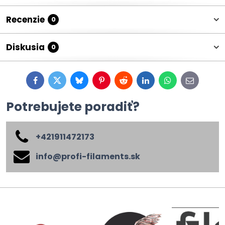
Recenzie
0
Diskusia
0
Facebook
Twitter
Bluesky
Pinterest
Reddit
LinkedIn
WhatsApp
E-
mail
Potrebujete poradiť?
+421911472173
info​@profi-filaments​.sk