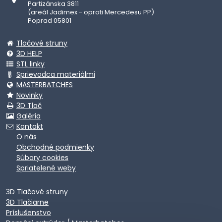
Partizánska 3811
(areál Jadimex - oproti Mercedesu PP)
Poprad 05801
Tlačové struny
3D HELP
STL linky
Sprievodca materiálmi
MASTERBATCHES
Novinky
3D Tlač
Galéria
Kontakt
O nás
Obchodné podmienky
Súbory cookies
Spriatelené weby
3D Tlačové struny
3D Tlačiarne
Príslušenstvo