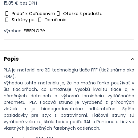
15,85 €
bez DPH
Pridať k Obľúbeným
Otázka k produktu
Strážny pes
Doručenia
Výrobca:
FIBERLOGY
Popis
PLA je materiál pre 3D technológiu tlače FFF (tiež známa ako
FDM).
Výhodou tohto materiálu je, že ho možno ľahko používať v
3D tlačiarňach, čo umožňuje vysokú kvalitu tlače aj v
náročných detailoch a výbornú lamináciu vytláčaného
predmetu. PLA tlačová struna je vyrobená z prírodných
zložiek a je biodegradovateľne odbúrateľná. Spĺňa
požiadavky pre styk s potravinami. Tlačové struny sú
vyrábané v širokej škále farieb podľa RAL a Pantone a tiež vo
vlastných jedinečných farebných odtieňoch.