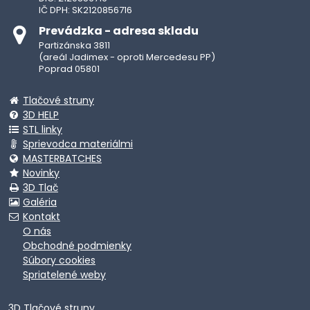
IČ DPH: SK2120856716
Prevádzka - adresa skladu
Partizánska 3811
(areál Jadimex - oproti Mercedesu PP)
Poprad 05801
Tlačové struny
3D HELP
STL linky
Sprievodca materiálmi
MASTERBATCHES
Novinky
3D Tlač
Galéria
Kontakt
O nás
Obchodné podmienky
Súbory cookies
Spriatelené weby
3D Tlačové struny