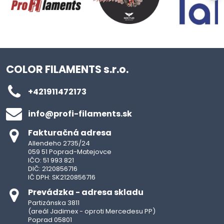
COLOR FILAMENTS s.r.o.
+421911472173
info​@profi-filaments​.sk
Fakturačná adresa
Allendeho 2735/24
059 51 Poprad-Matejovce
IČO: 51 993 821
DIČ: 2120856716
IČ DPH: SK2120856716
Prevádzka - adresa skladu
Partizánska 3811
(areál Jadimex - oproti Mercedesu PP)
Poprad 05801