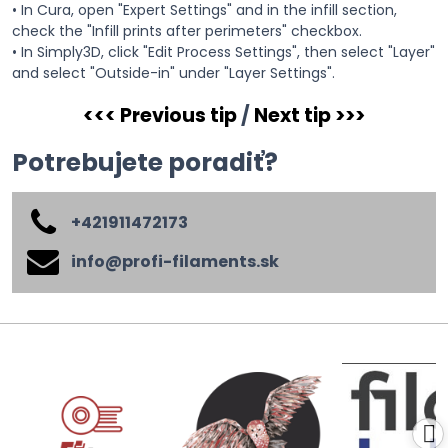
• In Cura, open "Expert Settings" and in the infill section,
check the "Infill prints after perimeters" checkbox.
• In Simply3D, click "Edit Process Settings", then select "Layer"
and select "Outside-in" under "Layer Settings".
<<< Previous tip
/
Next tip >>>
Potrebujete poradiť?
+421911472173
info​@profi-filaments​.sk