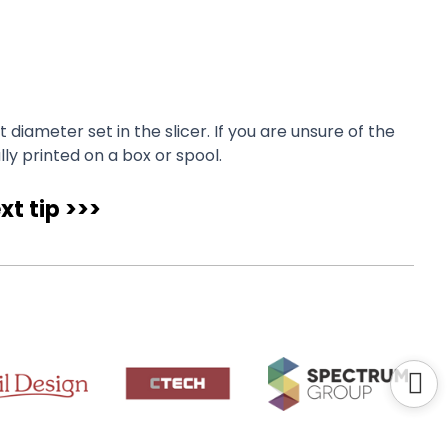
iameter set in the slicer. If you are unsure of the
y printed on a box or spool.
xt tip >>>