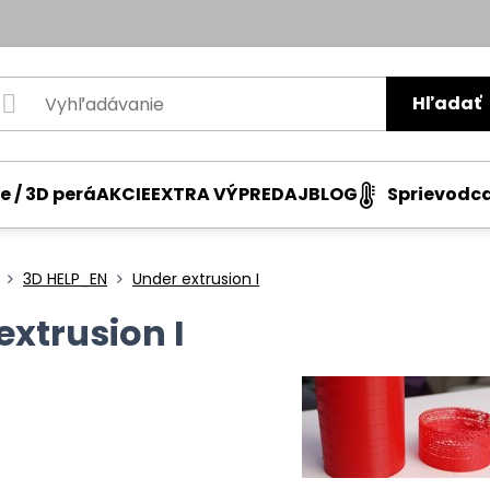
Hľadať
e / 3D perá
AKCIE
EXTRA VÝPREDAJ
BLOG
Sprievodc
3D HELP_EN
Under extrusion I
extrusion I