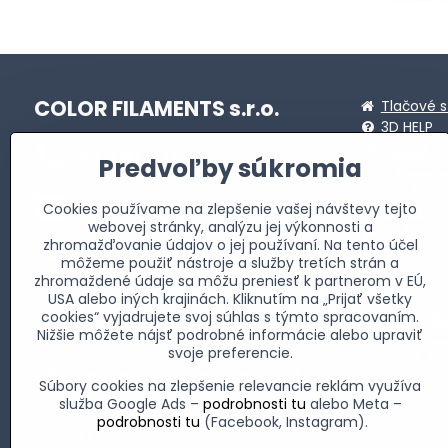
COLOR FILAMENTS s.r.o.
Tlačové s
3D HELP
STL linky
+421911472173
Predvoľby súkromia
Sprievod
MASTERB
info​@profi-filaments​.sk
Cookies používame na zlepšenie vašej návštevy tejto
Novinky
webovej stránky, analýzu jej výkonnosti a
3D Tlač
zhromažďovanie údajov o jej používaní. Na tento účel
Fakturačná adresa
Galéria
môžeme použiť nástroje a služby tretích strán a
Allendeho 2735/24
Kontakt
zhromaždené údaje sa môžu preniesť k partnerom v EÚ,
059 51 Poprad-Matejovce
O nás
USA alebo iných krajinách. Kliknutím na „Prijať všetky
IČO: 51 993 821
Obchodn
cookies“ vyjadrujete svoj súhlas s týmto spracovaním.
DIČ: 2120856716
Nižšie môžete nájsť podrobné informácie alebo upraviť
Súbory c
IČ DPH: SK2120856716
svoje preferencie.
Spriatel
Prevádzka - adresa skladu
Súbory cookies na zlepšenie relevancie reklám využíva
Partizánska 3811
služba Google Ads –
podrobnosti tu
alebo Meta –
(areál Jadimex - oproti Mercedesu
podrobnosti tu
(Facebook, Instagram).
PP)