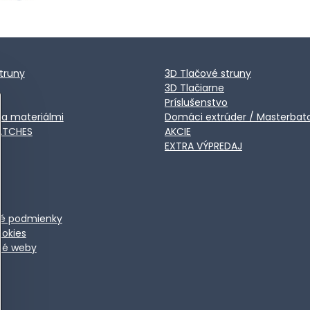
truny
3D Tlačové struny
3D Tlačiarne
Príslušenstvo
ca materiálmi
Domáci extrúder / Masterbat
ATCHES
AKCIE
EXTRA VÝPREDAJ
é podmienky
ookies
ené weby