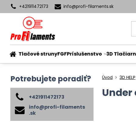
+421911472173
info​@profi-filaments​.sk
Tlačové struny
FGF
Príslušenstvo
3D Tlačiarn
Potrebujete poradiť?
Úvod
3D HELP
Under 
+421911472173
info​@profi-filaments​
.sk