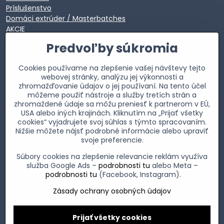
Príslušenstvo
Domáci extrúder / Masterbatches
AKCIE
EXTRA VÝPREDAJ
Predvoľby súkromia
Cookies používame na zlepšenie vašej návštevy tejto
webovej stránky, analýzu jej výkonnosti a
zhromažďovanie údajov o jej používaní. Na tento účel
môžeme použiť nástroje a služby tretích strán a
zhromaždené údaje sa môžu preniesť k partnerom v EÚ,
USA alebo iných krajinách. Kliknutím na „Prijať všetky
cookies“ vyjadrujete svoj súhlas s týmto spracovaním.
Nižšie môžete nájsť podrobné informácie alebo upraviť
svoje preferencie.
Súbory cookies na zlepšenie relevancie reklám využíva
služba Google Ads –
podrobnosti tu
alebo Meta –
podrobnosti tu
(Facebook, Instagram).
Zásady ochrany osobných údajov
Prijať všetky cookies
©
2026
Copyright