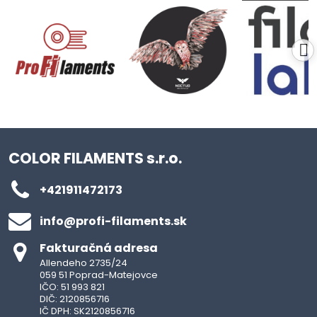
COLOR FILAMENTS s.r.o.
+421911472173
info​@profi-filaments​.sk
Fakturačná adresa
Allendeho 2735/24
059 51 Poprad-Matejovce
IČO: 51 993 821
DIČ: 2120856716
IČ DPH: SK2120856716