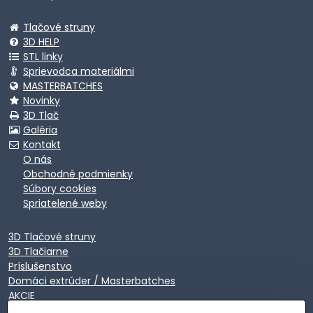
Tlačové struny
3D HELP
STL linky
Sprievodca materiálmi
MASTERBATCHES
Novinky
3D Tlač
Galéria
Kontakt
O nás
Obchodné podmienky
Súbory cookies
Spriatelené weby
3D Tlačové struny
3D Tlačiarne
Príslušenstvo
Domáci extrúder / Masterbatches
AKCIE
EXTRA VÝPREDAJ