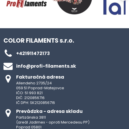
COLOR FILAMENTS s.r.o.
+421911472173
info​@profi-filaments​.sk
Fakturačná adresa
Allendeho 2735/24
059 51 Poprad-Matejovce
IČO: 51 993 821
DIČ: 2120856716
IČ DPH: SK2120856716
Prevádzka - adresa skladu
Partizánska 3811
(areál Jadimex - oproti Mercedesu PP)
Poprad 05801