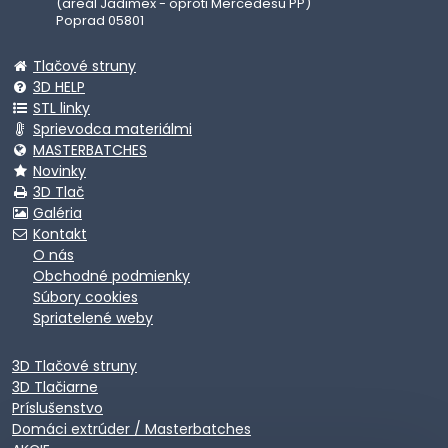
(areál Jadimex - oproti Mercedesu PP)
Poprad 05801
Tlačové struny
3D HELP
STL linky
Sprievodca materiálmi
MASTERBATCHES
Novinky
3D Tlač
Galéria
Kontakt
O nás
Obchodné podmienky
Súbory cookies
Spriatelené weby
3D Tlačové struny
3D Tlačiarne
Príslušenstvo
Domáci extrúder / Masterbatches