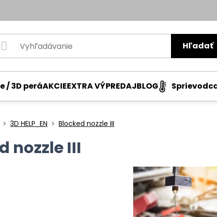
Hľadať
e / 3D perá
AKCIE
EXTRA VÝPREDAJ
BLOG
Sprievodc
3D HELP_EN
Blocked nozzle III
 nozzle III