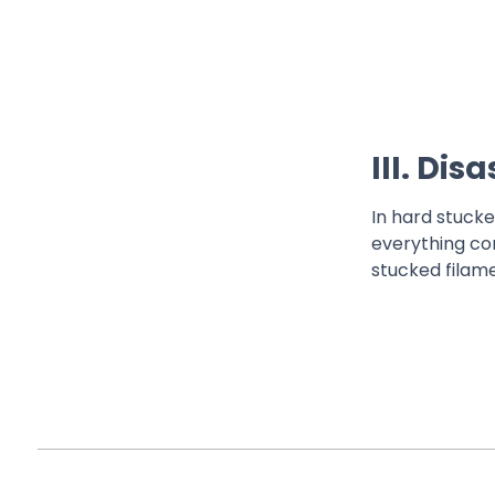
III. Di
In hard stucke
everything cor
stucked filam