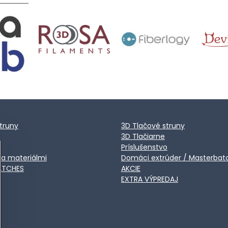
truny
3D Tlačové struny
3D Tlačiarne
Príslušenstvo
ca materiálmi
Domáci extrúder / Masterbat
ATCHES
AKCIE
EXTRA VÝPREDAJ