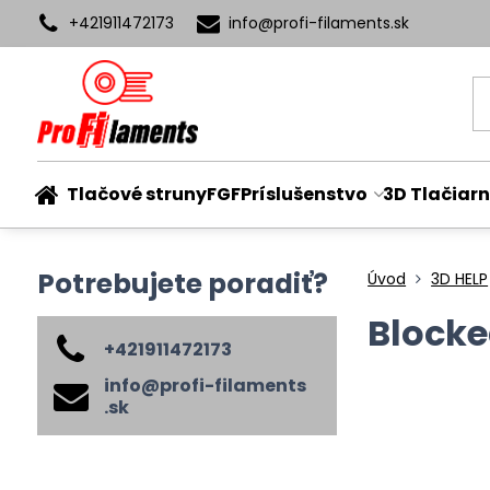
+421911472173
info​@profi-filaments​.sk
Tlačové struny
FGF
Príslušenstvo
3D Tlačiarn
Potrebujete poradiť?
Úvod
3D HELP
Blocked
+421911472173
info​@profi-filaments​
.sk