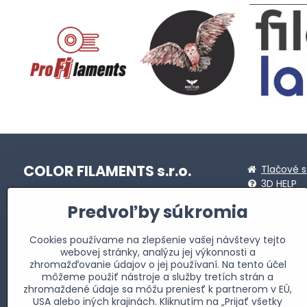
COLOR FILAMENTS s.r.o.
Tlačové s
3D HELP
STL linky
+421911472173
Predvoľby súkromia
Sprievod
MASTERB
info​@profi-filaments​.sk
Cookies používame na zlepšenie vašej návštevy tejto
Novinky
webovej stránky, analýzu jej výkonnosti a
3D Tlač
zhromažďovanie údajov o jej používaní. Na tento účel
Fakturačná adresa
Galéria
môžeme použiť nástroje a služby tretích strán a
Allendeho 2735/24
Kontakt
zhromaždené údaje sa môžu preniesť k partnerom v EÚ,
059 51 Poprad-Matejovce
O nás
USA alebo iných krajinách. Kliknutím na „Prijať všetky