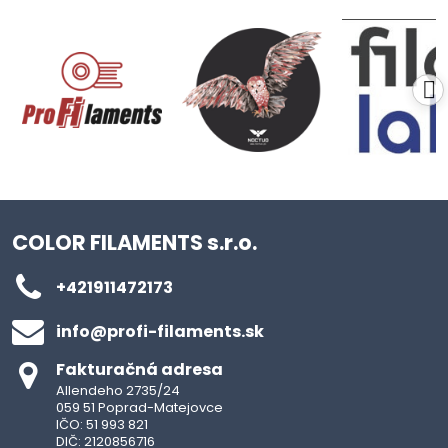
COLOR FILAMENTS s.r.o.
+421911472173
info​@profi-filaments​.sk
Fakturačná adresa
Allendeho 2735/24
059 51 Poprad-Matejovce
IČO: 51 993 821
DIČ: 2120856716