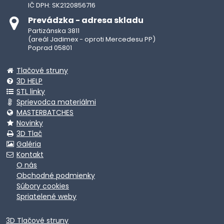
IČ DPH: SK2120856716
Prevádzka - adresa skladu
Partizánska 3811
(areál Jadimex - oproti Mercedesu PP)
Poprad 05801
Tlačové struny
3D HELP
STL linky
Sprievodca materiálmi
MASTERBATCHES
Novinky
3D Tlač
Galéria
Kontakt
O nás
Obchodné podmienky
Súbory cookies
Spriatelené weby
3D Tlačové struny