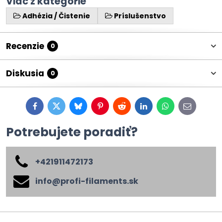
Viac z kategórie
Adhézia / Čistenie
Príslušenstvo
Recenzie
0
Diskusia
0
Facebook
Twitter
Bluesky
Pinterest
Reddit
LinkedIn
WhatsApp
E-
mail
Potrebujete poradiť?
+421911472173
info​@profi-filaments​.sk