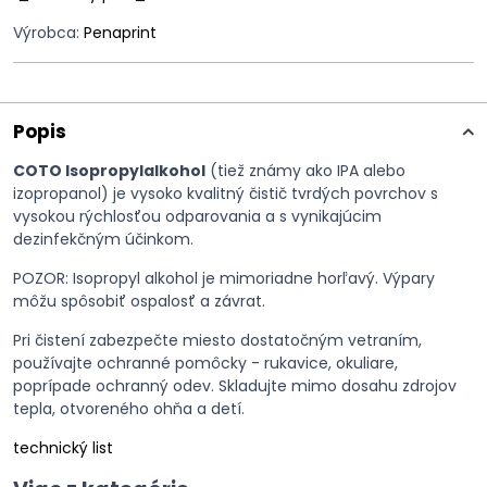
Výrobca:
Penaprint
Popis
COTO Isopropylalkohol
(tiež známy ako IPA alebo
izopropanol) je vysoko kvalitný čistič tvrdých povrchov s
vysokou rýchlosťou odparovania a s vynikajúcim
dezinfekčným účinkom.
POZOR: Isopropyl alkohol je mimoriadne horľavý. Výpary
môžu spôsobiť ospalosť a závrat.
Pri čistení zabezpečte miesto dostatočným vetraním,
používajte ochranné pomôcky - rukavice, okuliare,
poprípade ochranný odev. Skladujte mimo dosahu zdrojov
tepla, otvoreného ohňa a detí.
technický list