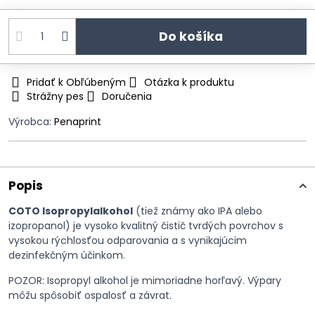
Do košíka
Pridať k Obľúbeným
Otázka k produktu
Strážny pes
Doručenia
Výrobca:
Penaprint
Popis
COTO Isopropylalkohol
(tiež známy ako IPA alebo
izopropanol) je vysoko kvalitný čistič tvrdých povrchov s
vysokou rýchlosťou odparovania a s vynikajúcim
dezinfekčným účinkom.
POZOR: Isopropyl alkohol je mimoriadne horľavý. Výpary
môžu spôsobiť ospalosť a závrat.