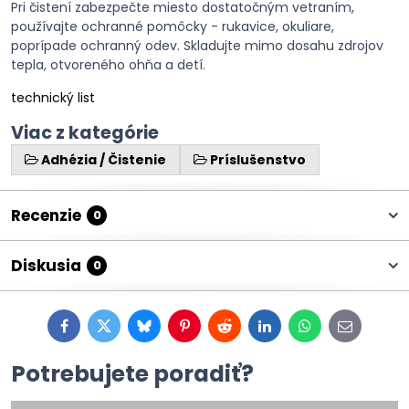
Pri čistení zabezpečte miesto dostatočným vetraním,
používajte ochranné pomôcky - rukavice, okuliare,
poprípade ochranný odev. Skladujte mimo dosahu zdrojov
tepla, otvoreného ohňa a detí.
technický list
Viac z kategórie
Adhézia / Čistenie
Príslušenstvo
Recenzie
0
Diskusia
0
Facebook
Twitter
Bluesky
Pinterest
Reddit
LinkedIn
WhatsApp
E-
mail
Potrebujete poradiť?