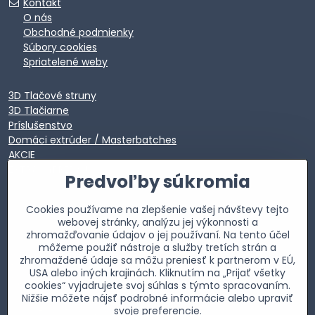
Kontakt
O nás
Obchodné podmienky
Súbory cookies
Spriatelené weby
3D Tlačové struny
3D Tlačiarne
Príslušenstvo
Domáci extrúder / Masterbatches
AKCIE
EXTRA VÝPREDAJ
Predvoľby súkromia
Cookies používame na zlepšenie vašej návštevy tejto
webovej stránky, analýzu jej výkonnosti a
zhromažďovanie údajov o jej používaní. Na tento účel
môžeme použiť nástroje a služby tretích strán a
zhromaždené údaje sa môžu preniesť k partnerom v EÚ,
USA alebo iných krajinách. Kliknutím na „Prijať všetky
cookies“ vyjadrujete svoj súhlas s týmto spracovaním.
Nižšie môžete nájsť podrobné informácie alebo upraviť
svoje preferencie.