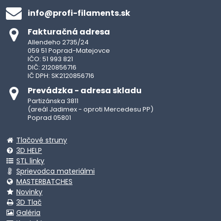
info​@profi-filaments​.sk
Fakturačná adresa
Allendeho 2735/24
059 51 Poprad-Matejovce
IČO: 51 993 821
DIČ: 2120856716
IČ DPH: SK2120856716
Prevádzka - adresa skladu
Partizánska 3811
(areál Jadimex - oproti Mercedesu PP)
Poprad 05801
Tlačové struny
3D HELP
STL linky
Sprievodca materiálmi
MASTERBATCHES
Novinky
3D Tlač
Galéria