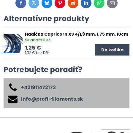
Facebook
Twitter
Bluesky
Pinterest
Reddit
LinkedIn
WhatsApp
E-
mail
Alternatívne produkty
Hadička Capricorn XS 4/1,9 mm, 1,75 mm, 10cm
Skladom 3 ks
1,25 €
Do košíka
1,02 €
bez DPH
Potrebujete poradiť?
+421911472173
info​@profi-filaments​.sk