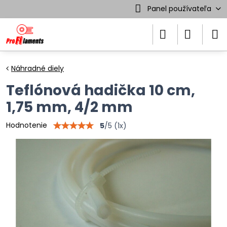
Panel používateľa
Náhradné diely
Teflónová hadička 10 cm,
1,75 mm, 4/2 mm
Hodnotenie
5
/
5
(
1
x)