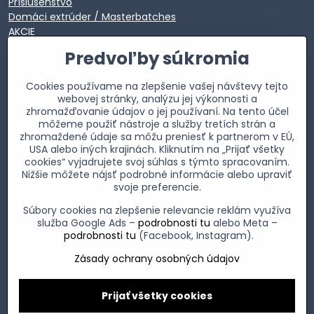
Príslušenstvo
Domáci extrúder / Masterbatches
AKCIE
EXTRA VÝPREDAJ
Predvoľby súkromia
Cookies používame na zlepšenie vašej návštevy tejto
webovej stránky, analýzu jej výkonnosti a
zhromažďovanie údajov o jej používaní. Na tento účel
môžeme použiť nástroje a služby tretích strán a
zhromaždené údaje sa môžu preniesť k partnerom v EÚ,
USA alebo iných krajinách. Kliknutím na „Prijať všetky
cookies“ vyjadrujete svoj súhlas s týmto spracovaním.
Nižšie môžete nájsť podrobné informácie alebo upraviť
svoje preferencie.
Súbory cookies na zlepšenie relevancie reklám využíva
služba Google Ads –
podrobnosti tu
alebo Meta –
podrobnosti tu
(Facebook, Instagram).
Zásady ochrany osobných údajov
©
2026
Copyright
Prijať všetky cookies
Predvoľby súkromia
Zásady ochrany osobných údajov