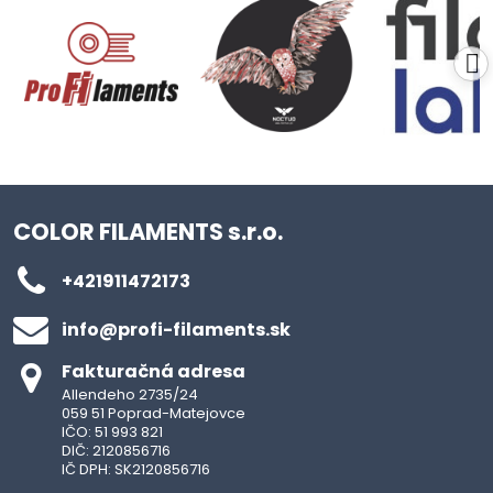
COLOR FILAMENTS s.r.o.
+421911472173
info​@profi-filaments​.sk
Fakturačná adresa
Allendeho 2735/24
059 51 Poprad-Matejovce
IČO: 51 993 821
DIČ: 2120856716
IČ DPH: SK2120856716