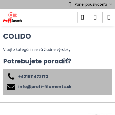
Panel používateľa
COLIDO
V tejto kategórii nie sú žiadne výrobky.
Potrebujete poradiť?
+421911472173
info​@profi-filaments​.sk