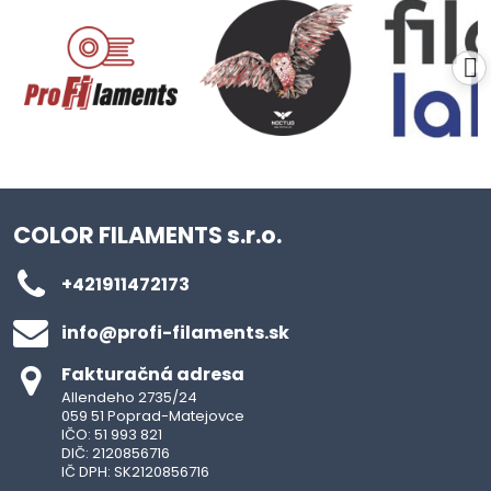
COLOR FILAMENTS s.r.o.
+421911472173
info​@profi-filaments​.sk
Fakturačná adresa
Allendeho 2735/24
059 51 Poprad-Matejovce
IČO: 51 993 821
DIČ: 2120856716
IČ DPH: SK2120856716