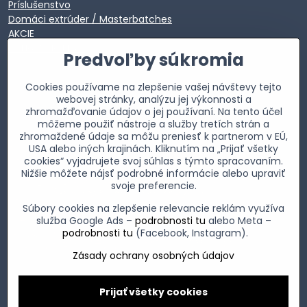
Príslušenstvo
Domáci extrúder / Masterbatches
AKCIE
EXTRA VÝPREDAJ
Predvoľby súkromia
Cookies používame na zlepšenie vašej návštevy tejto
webovej stránky, analýzu jej výkonnosti a
zhromažďovanie údajov o jej používaní. Na tento účel
môžeme použiť nástroje a služby tretích strán a
zhromaždené údaje sa môžu preniesť k partnerom v EÚ,
USA alebo iných krajinách. Kliknutím na „Prijať všetky
cookies“ vyjadrujete svoj súhlas s týmto spracovaním.
Nižšie môžete nájsť podrobné informácie alebo upraviť
svoje preferencie.
Súbory cookies na zlepšenie relevancie reklám využíva
služba Google Ads –
podrobnosti tu
alebo Meta –
podrobnosti tu
(Facebook, Instagram).
Zásady ochrany osobných údajov
Prijať všetky cookies
©
2026
Copyright
Predvoľby súkromia
Zásady ochrany osobných údajov